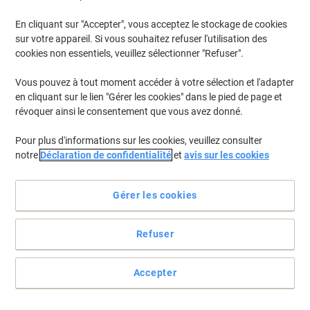
En cliquant sur "Accepter", vous acceptez le stockage de cookies
sur votre appareil. Si vous souhaitez refuser l'utilisation des
cookies non essentiels, veuillez sélectionner "Refuser".
Vous pouvez à tout moment accéder à votre sélection et l'adapter
en cliquant sur le lien "Gérer les cookies" dans le pied de page et
révoquer ainsi le consentement que vous avez donné.
Pour plus d'informations sur les cookies, veuillez consulter
notre
Déclaration de confidentialité
et
avis sur les cookies
Édulcorez votre café Ristretto ou Lungo avec ces sachets de
sucre
Gérer les cookies
Accessoires parfaits pour votre machine à café Lucento Pro.
Grâce à leur conditionnement vous aurez toujours la dose parfaite
Refuser
de sucre pour votre café.
Voir toute la description
Accepter
Achetez Plus,
Dépensez Moins
€19,99
Paquet
À partir de 4 Paquets
€20,59 TVA incl.