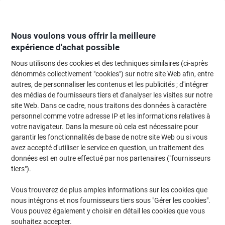
Passer
Passer
au
à
contenu
la
navigation
Nous voulons vous offrir la meilleure
expérience d'achat possible
Nous utilisons des cookies et des techniques similaires (ci-après
Page d'Accueil
Restauration & hôtellerie
Restauration et cuisine
Accesso
dénommés collectivement "cookies") sur notre site Web afin, entre
autres, de personnaliser les contenus et les publicités ; d'intégrer
Sachets de sucre L'OR 900 Unités de 4 g
des médias de fournisseurs tiers et d'analyser les visites sur notre
site Web. Dans ce cadre, nous traitons des données à caractère
personnel comme votre adresse IP et les informations relatives à
Marque :
L'OR
Viking N°.
4923215
votre navigateur. Dans la mesure où cela est nécessaire pour
garantir les fonctionnalités de base de notre site Web ou si vous
avez accepté d'utiliser le service en question, un traitement des
données est en outre effectué par nos partenaires ("fournisseurs
tiers").
Vous trouverez de plus amples informations sur les cookies que
nous intégrons et nos fournisseurs tiers sous "Gérer les cookies".
Vous pouvez également y choisir en détail les cookies que vous
souhaitez accepter.