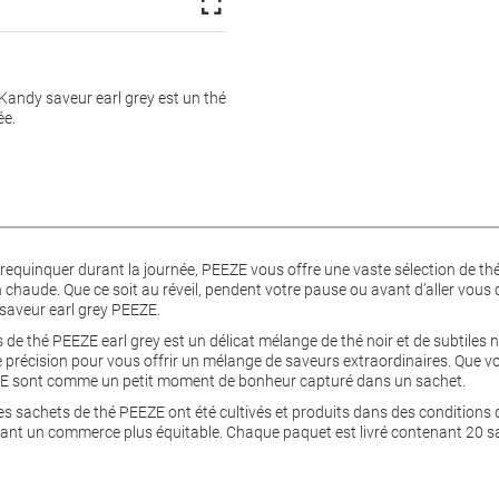
andy saveur earl grey est un thé
ée.
equinquer durant la journée, PEEZE vous offre une vaste sélection de thé
chaude. Que ce soit au réveil, pendent votre pause ou avant d’aller vous 
 saveur earl grey PEEZE.
 de thé PEEZE earl grey est un délicat mélange de thé noir et de subtile
récision pour vous offrir un mélange de saveurs extraordinaires. Que vous
EZE sont comme un petit moment de bonheur capturé dans un sachet.
 les sachets de thé PEEZE ont été cultivés et produits dans des conditions 
sant un commerce plus équitable. Chaque paquet est livré contenant 20 sa