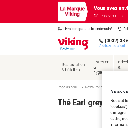
Passer
Passer
Vous avez envi
au
à
contenu
la
Dépensez moins, pr
navigation
Livraison gratuite le lendemain*
Re
(0032) 38 
Assistance client
Entretien
Brico
Restauration
&
&
& hôtellerie
hygiène
sécur
Page d'Accueil
Restauration & hôtellerie
Nous vo
Thé Earl grey PEEZE
Nous utili
"cookies")
d'intégrer
Ma
cadre, no
informatio