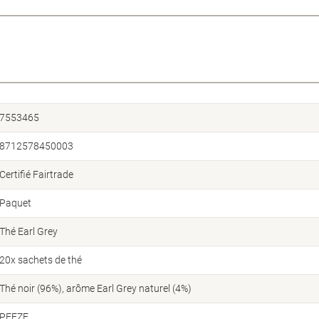
7553465
8712578450003
Certifié Fairtrade
Paquet
Thé Earl Grey
20x sachets de thé
Thé noir (96%), arôme Earl Grey naturel (4%)
PEEZE