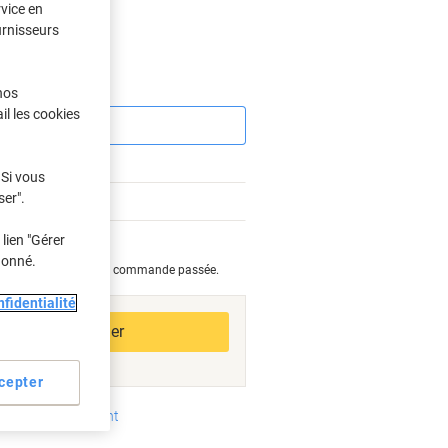
rvice en
urnisseurs
Économies
nos
il les cookies
 Si vous
ser".
lien "Gérer
bles
donné.
e retourné, une fois la commande passée.
fidentialité
Ajouter au panier
cepter
oyens de paiement