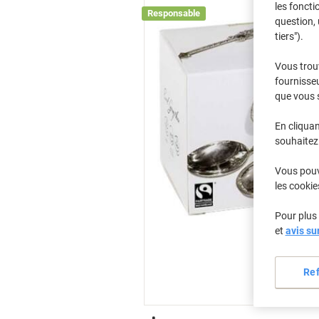
les foncti
Responsable
question, 
tiers").
Vous trou
fournisseu
que vous 
En cliquan
souhaitez 
Vous pouve
les cookie
Pour plus 
et
avis su
Re