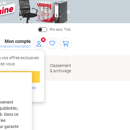
Close
Prix excl. TVA.
Mon compte
nnexion/Inscription
 vos offres exclusives
r,
tez‑vous
loppes
Fournitures
Classement
de bureau
& archivage
llage
 compte
ing ?
Inscrivez-vous dès
intenant
tivement
ublicités ;
eb. Dans ce
les
ur garantir