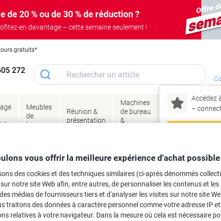
e de 20 % ou de 30 % de réduction ?
ofitez-en davantage – cette semaine seulement !
tours gratuits*
605 272
Co
Accédez à
Machines
Papie
lage
Meubles
Encres
– connec
Réunion &
de bureau
enve
de
&
présentation
&
&
ité
bureau
toner
technologie
emba
Mon
Nouveau chez Vik
Restauration et cuisine
Thé
Thés noirs
ulons vous offrir la meilleure expérience d'achat possible
ma
 20 Unités de 3.5 g
sons des cookies et des techniques similaires (ci-après dénommés collec
 sur notre site Web afin, entre autres, de personnaliser les contenus et les p
 des médias de fournisseurs tiers et d'analyser les visites sur notre site W
rque :
PEEZE
Viking N°.
7553465
us traitons des données à caractère personnel comme votre adresse IP et 
Achetez Plus,
Dépensez Moins
ns relatives à votre navigateur. Dans la mesure où cela est nécessaire po