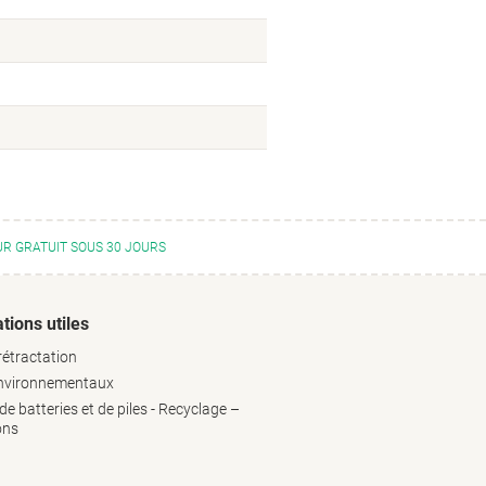
R GRATUIT SOUS 30 JOURS
tions utiles
rétractation
environnementaux
e batteries et de piles - Recyclage –
ons