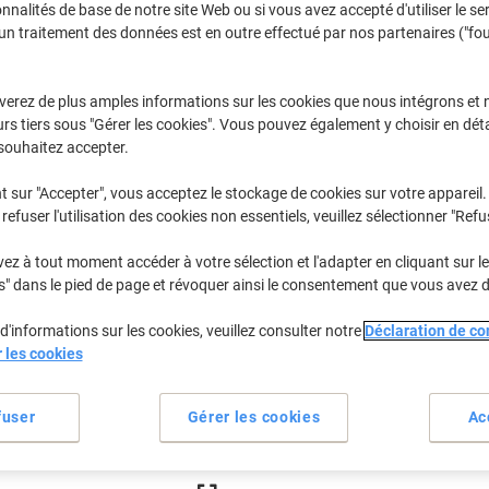
€4,49
Paquet
onnalités de base de notre site Web ou si vous avez accepté d'utiliser le se
À partir de 6 Paquets
un traitement des données est en outre effectué par nos partenaires ("fo
€4,62 TVA incl.
Quantité
TVA excl.
verez de plus amples informations sur les cookies que nous intégrons et 
rs tiers sous "Gérer les cookies". Vous pouvez également y choisir en déta
Paquets
1-2
€4,99
souhaitez accepter.
Paquets
3-5
€4,79
-4%
t sur "Accepter", vous acceptez le stockage de cookies sur votre appareil.
refuser l'utilisation des cookies non essentiels, veuillez sélectionner "Refu
Paquets
6+
€4,49
-10%
z à tout moment accéder à votre sélection et l'adapter en cliquant sur le 
En stock
Livraison 2-3 jours ouvra
s" dans le pied de page et révoquer ainsi le consentement que vous avez 
Remarque : ce produit ne peut êtr
d'informations sur les cookies, veuillez consulter notre
Déclaration de con
Quantité
r les cookies
Ajouter à une liste
fuser
Gérer les cookies
Ac
Informations de livraison
M