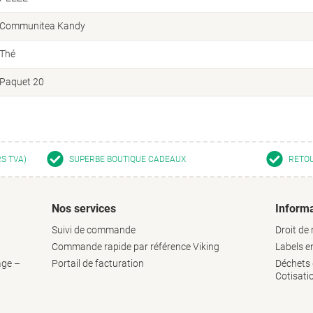
Communitea Kandy
Thé
Paquet 20
RS TVA)
SUPERBE BOUTIQUE CADEAUX
RETOU
Nos services
Informa
Suivi de commande
Droit de 
Commande rapide par référence Viking
Labels 
age –
Portail de facturation
Déchets d
Cotisati