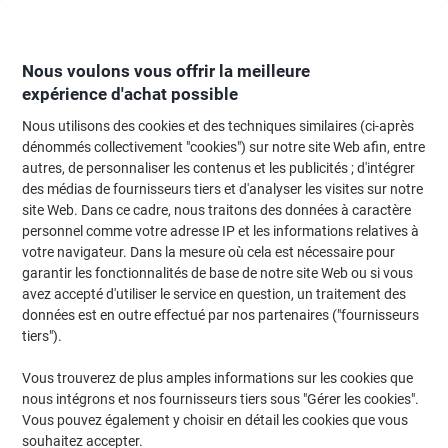
Passer
Passer
au
à
contenu
la
navigation
Nous voulons vous offrir la meilleure
expérience d'achat possible
Nous utilisons des cookies et des techniques similaires (ci-après
Page d'Accueil
Fournitures de bureau
Fournitures de bureau
Perforateu
dénommés collectivement "cookies") sur notre site Web afin, entre
autres, de personnaliser les contenus et les publicités ; d'intégrer
Agrafes Novus Novus Office 24/6 030-0407 Acier
des médias de fournisseurs tiers et d'analyser les visites sur notre
Argenté 1000 Agrafes
site Web. Dans ce cadre, nous traitons des données à caractère
personnel comme votre adresse IP et les informations relatives à
votre navigateur. Dans la mesure où cela est nécessaire pour
Marque :
Novus
Viking N°.
4566726
garantir les fonctionnalités de base de notre site Web ou si vous
avez accepté d'utiliser le service en question, un traitement des
données est en outre effectué par nos partenaires ("fournisseurs
tiers").
Vous trouverez de plus amples informations sur les cookies que
nous intégrons et nos fournisseurs tiers sous "Gérer les cookies".
Vous pouvez également y choisir en détail les cookies que vous
souhaitez accepter.