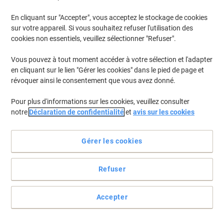
En cliquant sur "Accepter", vous acceptez le stockage de cookies
sur votre appareil. Si vous souhaitez refuser l'utilisation des
cookies non essentiels, veuillez sélectionner "Refuser".
Vous pouvez à tout moment accéder à votre sélection et l'adapter
en cliquant sur le lien "Gérer les cookies" dans le pied de page et
révoquer ainsi le consentement que vous avez donné.
Pour plus d'informations sur les cookies, veuillez consulter
notre
Déclaration de confidentialité
et
avis sur les cookies
Agrafez vos documents pour ne plus les perdre avec les agrafes
Gérer les cookies
Novus 24/6 SUPER
Ces agrafes galvanisées Novus de couleur argentée vous
Refuser
permettront d'agrafer vos documents plus longtemps.
Voir toute la description
Accepter
Achetez Plus,
Dépensez Moins
€1,39
Paquet
À partir de 10 Paquets