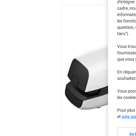
d'intégrer
cadre, no
informatio
les foncti
question, 
tiers").
Vous trou
fournisseu
que vous 
En cliquan
souhaitez 
Vous pouve
les cookie
Pour plus 
et
avis su
Re