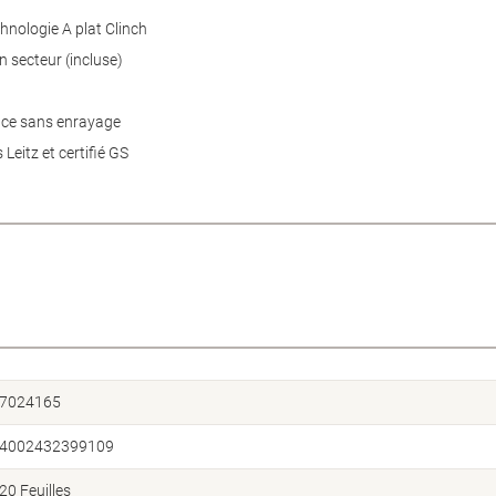
hnologie A plat Clinch
n secteur (incluse)
ence sans enrayage
 Leitz et certifié GS
7024165
4002432399109
20 Feuilles