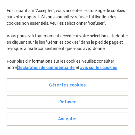
En cliquant sur "Accepter", vous acceptez le stockage de cookies
sur votre appareil. Si vous souhaitez refuser l'utilisation des
cookies non essentiels, veuillez sélectionner "Refuser".
Vous pouvez à tout moment accéder à votre sélection et l'adapter
en cliquant sur le lien "Gérer les cookies" dans le pied de page et
révoquer ainsi le consentement que vous avez donné.
Pour plus d'informations sur les cookies, veuillez consulter
notre
Déclaration de confidentialité
et
avis sur les cookies
Gérer les cookies
Pour de grandes piles de documents et de dossiers
Le levier ultime pour agrafer des documents de grande capacité.
Refuser
Voir toute la description
Achetez Plus,
Dépensez Moins
Accepter
€99,99
Unité
À partir de 3 Unités
€116,99 TVA incl.