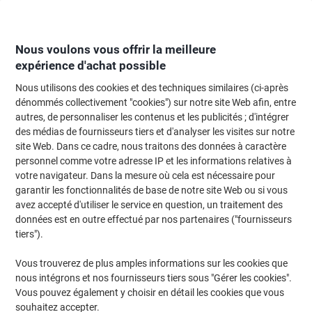
Passer
Passer
au
à
contenu
la
navigation
Nous voulons vous offrir la meilleure
expérience d'achat possible
Nous utilisons des cookies et des techniques similaires (ci-après
Page d'Accueil
Fournitures de bureau
Fournitures de bureau
Perforateu
dénommés collectivement "cookies") sur notre site Web afin, entre
autres, de personnaliser les contenus et les publicités ; d'intégrer
Agrafeuse grande capacité Rapid Fashion HD110
des médias de fournisseurs tiers et d'analyser les visites sur notre
21080816 noir 110 feuilles 9/8 - 9/14, 23/8 - 23/15
site Web. Dans ce cadre, nous traitons des données à caractère
métal, plastique
personnel comme votre adresse IP et les informations relatives à
votre navigateur. Dans la mesure où cela est nécessaire pour
garantir les fonctionnalités de base de notre site Web ou si vous
Marque :
Rapid
Viking N°.
3781602
avez accepté d'utiliser le service en question, un traitement des
données est en outre effectué par nos partenaires ("fournisseurs
tiers").
Vous trouverez de plus amples informations sur les cookies que
nous intégrons et nos fournisseurs tiers sous "Gérer les cookies".
Vous pouvez également y choisir en détail les cookies que vous
souhaitez accepter.