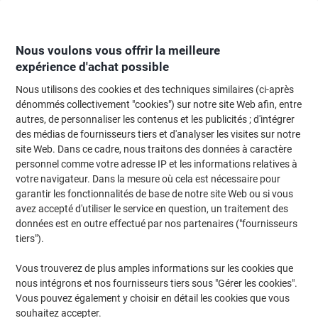
Passer
Passer
au
à
contenu
la
navigation
Nous voulons vous offrir la meilleure
expérience d'achat possible
Nous utilisons des cookies et des techniques similaires (ci-après
Page d'Accueil
Réunion & présentation
Réunions et présentations
Acces
dénommés collectivement "cookies") sur notre site Web afin, entre
autres, de personnaliser les contenus et les publicités ; d'intégrer
Badge Avery Stick&Lift L4787-20 adhésif A4 Blanc,
des médias de fournisseurs tiers et d'analyser les visites sur notre
bleu 80 x 50 mm 20 Feuilles de 10 Étiquettes
site Web. Dans ce cadre, nous traitons des données à caractère
personnel comme votre adresse IP et les informations relatives à
votre navigateur. Dans la mesure où cela est nécessaire pour
Marque :
Avery
Viking N°.
5266755
garantir les fonctionnalités de base de notre site Web ou si vous
avez accepté d'utiliser le service en question, un traitement des
données est en outre effectué par nos partenaires ("fournisseurs
Responsable
tiers").
Vous trouverez de plus amples informations sur les cookies que
nous intégrons et nos fournisseurs tiers sous "Gérer les cookies".
Vous pouvez également y choisir en détail les cookies que vous
souhaitez accepter.