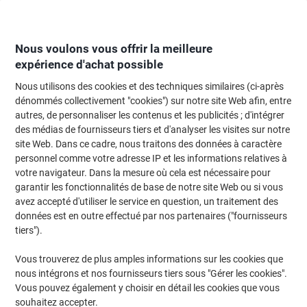
Passer
Passer
au
à
contenu
la
navigation
Nous voulons vous offrir la meilleure
expérience d'achat possible
Nous utilisons des cookies et des techniques similaires (ci-après
Page d'Accueil
Restauration & hôtellerie
Restauration et cuisine
Aliment
dénommés collectivement "cookies") sur notre site Web afin, entre
autres, de personnaliser les contenus et les publicités ; d'intégrer
Biscuits Speculoos 175 Unités de 6 g
des médias de fournisseurs tiers et d'analyser les visites sur notre
site Web. Dans ce cadre, nous traitons des données à caractère
personnel comme votre adresse IP et les informations relatives à
Marque :
Sans marque
Viking N°.
8089576
votre navigateur. Dans la mesure où cela est nécessaire pour
garantir les fonctionnalités de base de notre site Web ou si vous
avez accepté d'utiliser le service en question, un traitement des
données est en outre effectué par nos partenaires ("fournisseurs
tiers").
Vous trouverez de plus amples informations sur les cookies que
nous intégrons et nos fournisseurs tiers sous "Gérer les cookies".
Vous pouvez également y choisir en détail les cookies que vous
souhaitez accepter.