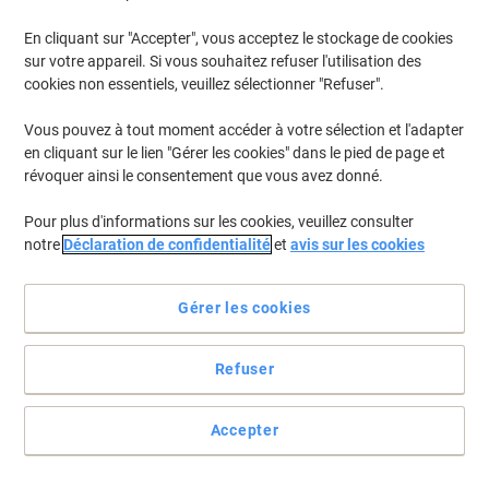
En cliquant sur "Accepter", vous acceptez le stockage de cookies
sur votre appareil. Si vous souhaitez refuser l'utilisation des
cookies non essentiels, veuillez sélectionner "Refuser".
Vous pouvez à tout moment accéder à votre sélection et l'adapter
en cliquant sur le lien "Gérer les cookies" dans le pied de page et
révoquer ainsi le consentement que vous avez donné.
Pour plus d'informations sur les cookies, veuillez consulter
notre
Déclaration de confidentialité
et
avis sur les cookies
Pas de raison de s'en priver
Gérer les cookies
1 cahier inclus à la livraison. Couleur aléatoire.
Voir toute la description
Refuser
Achetez Plus,
Dépensez Moins
€1,89
Unité
Accepter
À partir de 10 Unités
€2,21 TVA incl.