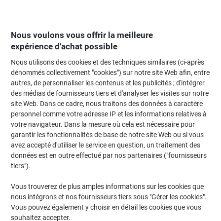
Passer
Passer
au
à
contenu
la
navigation
Nous voulons vous offrir la meilleure
expérience d'achat possible
Nous utilisons des cookies et des techniques similaires (ci-après
Page d'Accueil
Fournitures de bureau
Fournitures de bureau
Cahiers, b
dénommés collectivement "cookies") sur notre site Web afin, entre
autres, de personnaliser les contenus et les publicités ; d'intégrer
Cahier AURORA A5 Ligné Reliure en spirale Carton
des médias de fournisseurs tiers et d'analyser les visites sur notre
Assortiment 144 Pages
site Web. Dans ce cadre, nous traitons des données à caractère
personnel comme votre adresse IP et les informations relatives à
votre navigateur. Dans la mesure où cela est nécessaire pour
Marque :
AURORA
Viking N°.
1793435
garantir les fonctionnalités de base de notre site Web ou si vous
avez accepté d'utiliser le service en question, un traitement des
données est en outre effectué par nos partenaires ("fournisseurs
Responsable
tiers").
Size: A5
Vous trouverez de plus amples informations sur les cookies que
nous intégrons et nos fournisseurs tiers sous "Gérer les cookies".
Vous pouvez également y choisir en détail les cookies que vous
souhaitez accepter.