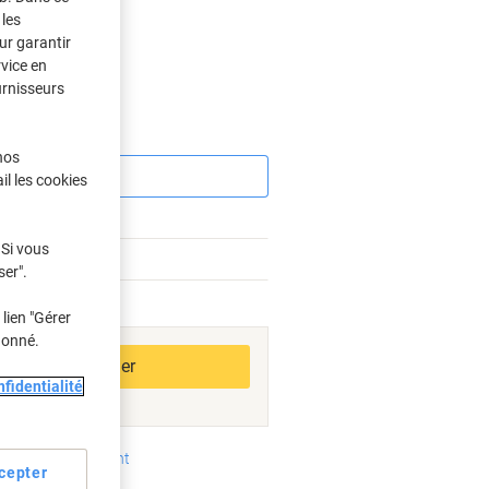
les
ur garantir
s
rvice en
urnisseurs
Économies
nos
il les cookies
 Si vous
ser".
bles
lien "Gérer
donné.
Ajouter au panier
fidentialité
oyens de paiement
cepter