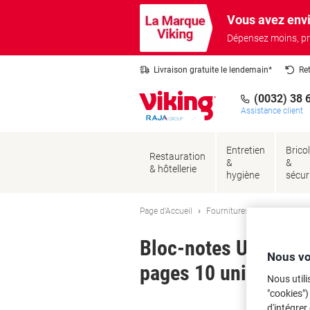
Passer
Passer
Vous avez envi
au
à
contenu
la
Dépensez moins, pr
navigation
Livraison gratuite le lendemain*
Re
(0032) 38 
Assistance client
Entretien
Brico
Restauration
&
&
& hôtellerie
hygiène
sécur
Page d'Accueil
Fournitures de bureau
Fo
Bloc-notes Ursus St
Nous vo
pages 10 unités
Nous utili
"cookies")
Ma
d'intégrer