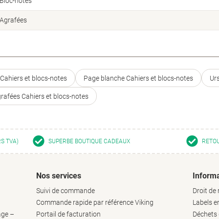
Bloc-notes
Agrafées
Cahiers et blocs-notes
Page blanche Cahiers et blocs-notes
Urs
rafées Cahiers et blocs-notes
RS TVA)
SUPERBE BOUTIQUE CADEAUX
RETOU
Nos services
Informa
Suivi de commande
Droit de 
Commande rapide par référence Viking
Labels 
age –
Portail de facturation
Déchets d