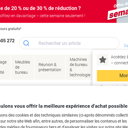
e de 20 % ou de 30 % de réduction ?
ofitez-en davantage – cette semaine seulement !
tours gratuits*
605 272
Co
Accédez à
Machines
Papie
lage
Meubles
Encres
– connec
Réunion &
de bureau
enve
de
&
présentation
&
&
ité
bureau
toner
technologie
emba
Mon
Nouveau chez Vik
urnitures de bureau
Cahiers, blocs-notes et recharges de notes
Cahiers et blo
ma
yle A5 Page blanche Agrafé Papier Bl
ulons vous offrir la meilleure expérience d'achat possible
sons des cookies et des techniques similaires (ci-après dénommés collec
 sur notre site Web afin, entre autres, de personnaliser les contenus et les p
rque :
Ursus
Viking N°.
4063068
 des médias de fournisseurs tiers et d'analyser les visites sur notre site W