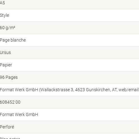
A5
Style
60 g/m²
Page blanche
Ursus
Papier
96 Pages
Format Werk GmbH (Wallackstrasse 3, 4623 Gunskirchen, AT, web/emai
608452 00
Format Werk GmbH
Perforé