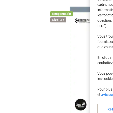
cadre, no
informatio
Responsable
les foncti
Size: A5
question, 
tiers").
Vous trou
fournisseu
que vous 
En cliquan
souhaitez 
Vous pouve
les cookie
Pour plus 
et
avis su
Re