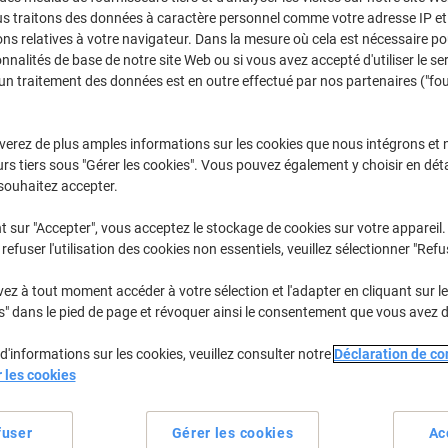
us traitons des données à caractère personnel comme votre adresse IP et 
Achetez Plus,
Dépensez Moins
€12,79
Paquet
ns relatives à votre navigateur. Dans la mesure où cela est nécessaire po
À partir de 5 Paquet
onnalités de base de notre site Web ou si vous avez accepté d'utiliser le se
€14,96 TVA incl.
un traitement des données est en outre effectué par nos partenaires ("fo
Quantité
TVA excl.
verez de plus amples informations sur les cookies que nous intégrons et 
Paquets
1-2
€13,79
rs tiers sous "Gérer les cookies". Vous pouvez également y choisir en déta
souhaitez accepter.
Paquets
3-4
€13,29
-3%
t sur "Accepter", vous acceptez le stockage de cookies sur votre appareil.
Paquets
5+
€12,79
-7%
refuser l'utilisation des cookies non essentiels, veuillez sélectionner "Refu
En stock
Livraison 2-3 jours ouvra
z à tout moment accéder à votre sélection et l'adapter en cliquant sur le 
s" dans le pied de page et révoquer ainsi le consentement que vous avez 
Quantité
d'informations sur les cookies, veuillez consulter notre
Déclaration de con
Ajouter à une liste
r les cookies
Informations de livraison
M
fuser
Gérer les cookies
Ac