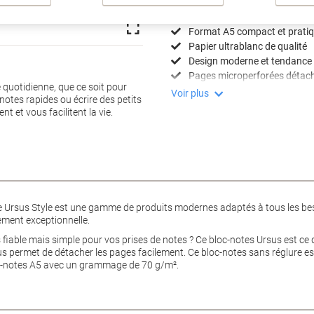
Spécifications clés
Format A5 compact et prati
Papier ultrablanc de qualité
Design moderne et tendance
Pages microperforées détac
e quotidienne, que ce soit pour
Voir plus
notes rapides ou écrire des petits
t et vous facilitent la vie.
 Ursus Style est une gamme de produits modernes adaptés à tous les bes
tement exceptionnelle.
 fiable mais simple pour vos prises de notes ? Ce bloc-notes Ursus est ce
s permet de détacher les pages facilement. Ce bloc-notes sans réglure est 
oc-notes A5 avec un grammage de 70 g/m².