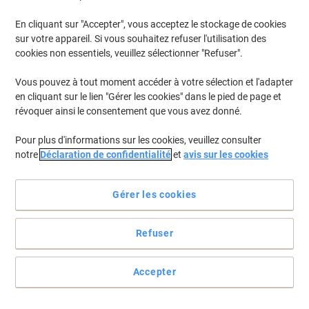
En cliquant sur "Accepter", vous acceptez le stockage de cookies
sur votre appareil. Si vous souhaitez refuser l'utilisation des
cookies non essentiels, veuillez sélectionner "Refuser".
Vous pouvez à tout moment accéder à votre sélection et l'adapter
en cliquant sur le lien "Gérer les cookies" dans le pied de page et
révoquer ainsi le consentement que vous avez donné.
Pour plus d'informations sur les cookies, veuillez consulter
notre
Déclaration de confidentialité
et
avis sur les cookies
Gérer les cookies
Refuser
Emballage flexible et enrobant
Convient pour CD, livres, catalogues, calendriers et bien d’autres
Accepter
encore. La fermeture autocollante et sûre de ColomPac économise
du temps et ne nécessite aucun autre moyen de fermeture.
Voir toute la description