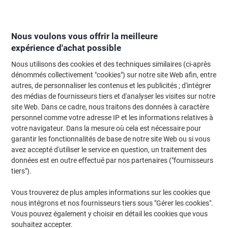
Passer
Passer
au
à
contenu
la
navigation
Nous voulons vous offrir la meilleure
expérience d'achat possible
Nous utilisons des cookies et des techniques similaires (ci-après
Page d'Accueil
Papier, enveloppes & emballage
Emballage et envoi
Cart
dénommés collectivement "cookies") sur notre site Web afin, entre
autres, de personnaliser les contenus et les publicités ; d'intégrer
Boites d'expédition universelles ColomPac 300 (L) x
des médias de fournisseurs tiers et d'analyser les visites sur notre
100 (P) x 430 (H) mm Brun Paquet de 20 unités
site Web. Dans ce cadre, nous traitons des données à caractère
personnel comme votre adresse IP et les informations relatives à
votre navigateur. Dans la mesure où cela est nécessaire pour
Marque :
ColomPac
Viking N°.
6896952
garantir les fonctionnalités de base de notre site Web ou si vous
avez accepté d'utiliser le service en question, un traitement des
données est en outre effectué par nos partenaires ("fournisseurs
tiers").
Vous trouverez de plus amples informations sur les cookies que
nous intégrons et nos fournisseurs tiers sous "Gérer les cookies".
Vous pouvez également y choisir en détail les cookies que vous
souhaitez accepter.