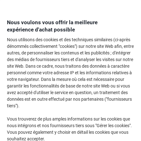
Passer
Passer
au
à
contenu
la
navigation
Nous voulons vous offrir la meilleure
expérience d'achat possible
Nous utilisons des cookies et des techniques similaires (ci-après
Page d'Accueil
Restauration & hôtellerie
Restauration et cuisine
Apparei
dénommés collectivement "cookies") sur notre site Web afin, entre
autres, de personnaliser les contenus et les publicités ; d'intégrer
Cafetière SEVERIN KA 4810 1,4 l Noir, argenté
des médias de fournisseurs tiers et d'analyser les visites sur notre
site Web. Dans ce cadre, nous traitons des données à caractère
personnel comme votre adresse IP et les informations relatives à
Marque :
SEVERIN
Viking N°.
4224749
votre navigateur. Dans la mesure où cela est nécessaire pour
garantir les fonctionnalités de base de notre site Web ou si vous
avez accepté d'utiliser le service en question, un traitement des
données est en outre effectué par nos partenaires ("fournisseurs
tiers").
Vous trouverez de plus amples informations sur les cookies que
nous intégrons et nos fournisseurs tiers sous "Gérer les cookies".
Vous pouvez également y choisir en détail les cookies que vous
souhaitez accepter.