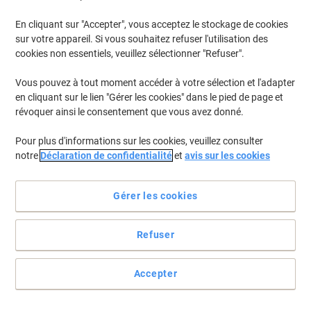
En cliquant sur "Accepter", vous acceptez le stockage de cookies
sur votre appareil. Si vous souhaitez refuser l'utilisation des
cookies non essentiels, veuillez sélectionner "Refuser".
Vous pouvez à tout moment accéder à votre sélection et l'adapter
en cliquant sur le lien "Gérer les cookies" dans le pied de page et
révoquer ainsi le consentement que vous avez donné.
Pour plus d'informations sur les cookies, veuillez consulter
notre
Déclaration de confidentialité
et
avis sur les cookies
Gérer les cookies
Pour un boost d’énergie
Refuser
Un café sur demande n’est plus un rêve lointain grâce à la
minuterie intégré de la cafetière KA 4810 de SEVERIN.
Accepter
Voir toute la description
Achetez Plus,
Dépensez Moins