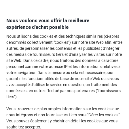
Passer
Passer
au
à
contenu
la
navigation
Nous voulons vous offrir la meilleure
expérience d'achat possible
Nous utilisons des cookies et des techniques similaires (ci-après
Page d'Accueil
Restauration & hôtellerie
Restauration et cuisine
Apparei
dénommés collectivement "cookies") sur notre site Web afin, entre
autres, de personnaliser les contenus et les publicités ; d'intégrer
Cafetière SEVERIN KA 4817 1.25 l Rouge métallique,
des médias de fournisseurs tiers et d'analyser les visites sur notre
noir
site Web. Dans ce cadre, nous traitons des données à caractère
personnel comme votre adresse IP et les informations relatives à
votre navigateur. Dans la mesure où cela est nécessaire pour
Marque :
SEVERIN
Viking N°.
1110998
garantir les fonctionnalités de base de notre site Web ou si vous
avez accepté d'utiliser le service en question, un traitement des
données est en outre effectué par nos partenaires ("fournisseurs
tiers").
Vous trouverez de plus amples informations sur les cookies que
nous intégrons et nos fournisseurs tiers sous "Gérer les cookies".
Vous pouvez également y choisir en détail les cookies que vous
souhaitez accepter.