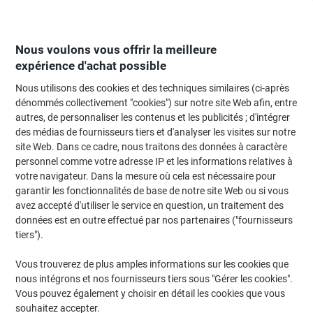
Passer
Passer
au
à
contenu
la
navigation
Nous voulons vous offrir la meilleure
expérience d'achat possible
Nous utilisons des cookies et des techniques similaires (ci-après
Page d'Accueil
Fournitures de bureau
Fournitures de bureau
Cahiers, b
dénommés collectivement "cookies") sur notre site Web afin, entre
autres, de personnaliser les contenus et les publicités ; d'intégrer
Cahier OXFORD Office Urban Mix A5 Quadrillé Reliure
des médias de fournisseurs tiers et d'analyser les visites sur notre
en spirale PP (Polypropylène) Assortiment 180 Pages
site Web. Dans ce cadre, nous traitons des données à caractère
90 Feuilles
personnel comme votre adresse IP et les informations relatives à
votre navigateur. Dans la mesure où cela est nécessaire pour
garantir les fonctionnalités de base de notre site Web ou si vous
Marque :
OXFORD
Viking N°.
7163802
avez accepté d'utiliser le service en question, un traitement des
données est en outre effectué par nos partenaires ("fournisseurs
tiers").
Responsable
Size: A5
Vous trouverez de plus amples informations sur les cookies que
nous intégrons et nos fournisseurs tiers sous "Gérer les cookies".
Vous pouvez également y choisir en détail les cookies que vous
souhaitez accepter.