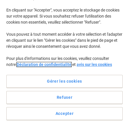
En cliquant sur "Accepter", vous acceptez le stockage de cookies
sur votre appareil. Si vous souhaitez refuser l'utilisation des
cookies non essentiels, veuillez sélectionner "Refuser".
Vous pouvez à tout moment accéder à votre sélection et l'adapter
en cliquant sur le lien "Gérer les cookies" dans le pied de page et
révoquer ainsi le consentement que vous avez donné.
Pour plus d'informations sur les cookies, veuillez consulter
notre
Déclaration de confidentialité
et
avis sur les cookies
Gérer les cookies
Refuser
Un cahier à montrer
Accepter
Les cahiers Oxford Urban Mix se caractèrisent par leur surface
douce... 1 cahier inclus à la livraison. Couleur aléatoire.
Voir toute la description