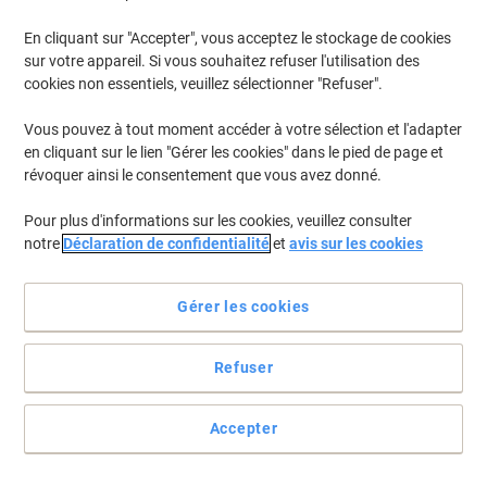
En cliquant sur "Accepter", vous acceptez le stockage de cookies
sur votre appareil. Si vous souhaitez refuser l'utilisation des
cookies non essentiels, veuillez sélectionner "Refuser".
Vous pouvez à tout moment accéder à votre sélection et l'adapter
en cliquant sur le lien "Gérer les cookies" dans le pied de page et
révoquer ainsi le consentement que vous avez donné.
Pour plus d'informations sur les cookies, veuillez consulter
notre
Déclaration de confidentialité
et
avis sur les cookies
Gérer les cookies
Refuser
Pas besoin de choisir entre pratique et confortable
Accepter
1 cahier inclus à la livraison. Couleur aléatoire.
Voir toute la description