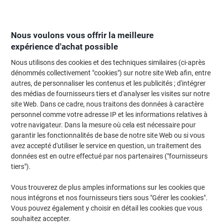
Passer
Passer
au
à
contenu
la
navigation
Nous voulons vous offrir la meilleure
expérience d'achat possible
Nous utilisons des cookies et des techniques similaires (ci-après
Page d'Accueil
Fournitures de bureau
Fournitures de bureau
Cahiers, b
dénommés collectivement "cookies") sur notre site Web afin, entre
autres, de personnaliser les contenus et les publicités ; d'intégrer
Cahier Clairefontaine Linicolor A5+ Quadrillé Reliure en
des médias de fournisseurs tiers et d'analyser les visites sur notre
spirale Polypropylène Assortiment 180 Pages 90
site Web. Dans ce cadre, nous traitons des données à caractère
Feuilles
personnel comme votre adresse IP et les informations relatives à
votre navigateur. Dans la mesure où cela est nécessaire pour
garantir les fonctionnalités de base de notre site Web ou si vous
Marque :
Clairefontaine
Viking N°.
5068764
avez accepté d'utiliser le service en question, un traitement des
données est en outre effectué par nos partenaires ("fournisseurs
tiers").
Responsable
Vous trouverez de plus amples informations sur les cookies que
nous intégrons et nos fournisseurs tiers sous "Gérer les cookies".
Vous pouvez également y choisir en détail les cookies que vous
souhaitez accepter.