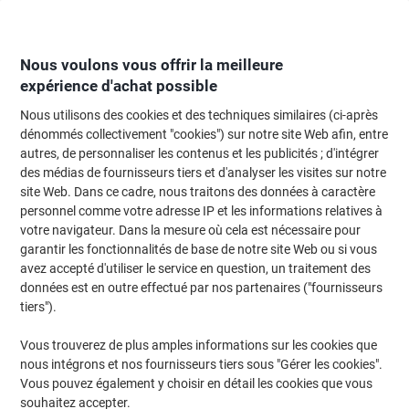
Passer
Passer
au
à
contenu
la
navigation
Nous voulons vous offrir la meilleure
expérience d'achat possible
Nous utilisons des cookies et des techniques similaires (ci-après
Page d'Accueil
Fournitures de bureau
Fournitures de bureau
Cahiers, b
dénommés collectivement "cookies") sur notre site Web afin, entre
autres, de personnaliser les contenus et les publicités ; d'intégrer
Cahier Clairefontaine A5+ Assortiment Couverture en
des médias de fournisseurs tiers et d'analyser les visites sur notre
carton laminé Quadrillé 36 feuilles
site Web. Dans ce cadre, nous traitons des données à caractère
personnel comme votre adresse IP et les informations relatives à
votre navigateur. Dans la mesure où cela est nécessaire pour
Marque :
Clairefontaine
Viking N°.
CL362
garantir les fonctionnalités de base de notre site Web ou si vous
avez accepté d'utiliser le service en question, un traitement des
données est en outre effectué par nos partenaires ("fournisseurs
Responsable
tiers").
Vous trouverez de plus amples informations sur les cookies que
nous intégrons et nos fournisseurs tiers sous "Gérer les cookies".
Vous pouvez également y choisir en détail les cookies que vous
souhaitez accepter.