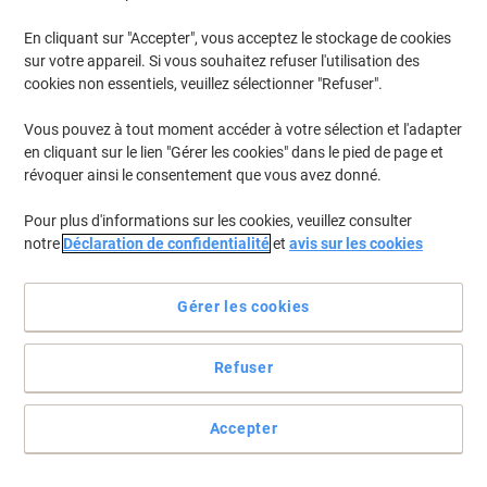
En cliquant sur "Accepter", vous acceptez le stockage de cookies
sur votre appareil. Si vous souhaitez refuser l'utilisation des
cookies non essentiels, veuillez sélectionner "Refuser".
Vous pouvez à tout moment accéder à votre sélection et l'adapter
en cliquant sur le lien "Gérer les cookies" dans le pied de page et
révoquer ainsi le consentement que vous avez donné.
Pour plus d'informations sur les cookies, veuillez consulter
notre
Déclaration de confidentialité
et
avis sur les cookies
Gérer les cookies
Refuser
Pas besoin de choisir entre pratique et confortable
Au bureau ou en déplacement, vous gagnez toujours de la place à
Accepter
replier votre carnet. Et seule la spirale vous permet de le faire et
d'écrire confortablement. Quand en plus votre stylo glisse sur le
papier… 1 cahier inclus à la livraison. Couleur aléatoire.