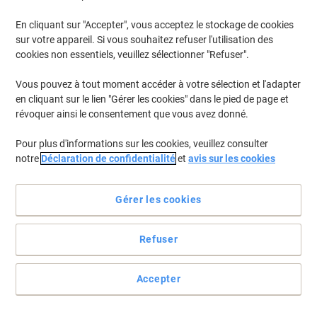
En cliquant sur "Accepter", vous acceptez le stockage de cookies
sur votre appareil. Si vous souhaitez refuser l'utilisation des
cookies non essentiels, veuillez sélectionner "Refuser".
Vous pouvez à tout moment accéder à votre sélection et l'adapter
en cliquant sur le lien "Gérer les cookies" dans le pied de page et
révoquer ainsi le consentement que vous avez donné.
Pour plus d'informations sur les cookies, veuillez consulter
notre
Déclaration de confidentialité
et
avis sur les cookies
Gérer les cookies
Refuser
Pratiques et indispensables
Les cahiers OXFORD Office Essentials au format A4 à petits
Accepter
carreaux 5 x 5 possèdent une couverture rigide en carte de couleur
noire. Les pages font 90 g/m².
Voir toute la description