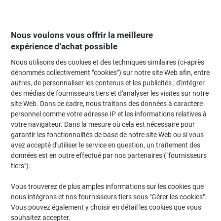
Passer
Passer
au
à
contenu
la
navigation
Nous voulons vous offrir la meilleure
expérience d'achat possible
Nous utilisons des cookies et des techniques similaires (ci-après
Page d'Accueil
Fournitures de bureau
Fournitures de bureau
Cahiers, b
dénommés collectivement "cookies") sur notre site Web afin, entre
autres, de personnaliser les contenus et les publicités ; d'intégrer
Cahier rembordé OXFORD Office Essentials A4 Noir
des médias de fournisseurs tiers et d'analyser les visites sur notre
Couverture en carte Quadrillé 96 feuilles
site Web. Dans ce cadre, nous traitons des données à caractère
personnel comme votre adresse IP et les informations relatives à
votre navigateur. Dans la mesure où cela est nécessaire pour
Marque :
OXFORD
Viking N°.
4522527
garantir les fonctionnalités de base de notre site Web ou si vous
avez accepté d'utiliser le service en question, un traitement des
données est en outre effectué par nos partenaires ("fournisseurs
tiers").
Vous trouverez de plus amples informations sur les cookies que
nous intégrons et nos fournisseurs tiers sous "Gérer les cookies".
Vous pouvez également y choisir en détail les cookies que vous
souhaitez accepter.