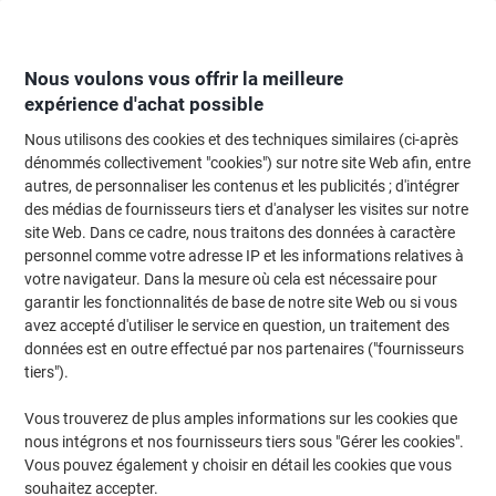
Passer
Passer
au
à
contenu
la
navigation
Nous voulons vous offrir la meilleure
expérience d'achat possible
Nous utilisons des cookies et des techniques similaires (ci-après
Page d'Accueil
Restauration & hôtellerie
Restauration et cuisine
Café
dénommés collectivement "cookies") sur notre site Web afin, entre
autres, de personnaliser les contenus et les publicités ; d'intégrer
Capsules de café L'OR Nespresso Capsules Corsé 20
des médias de fournisseurs tiers et d'analyser les visites sur notre
unités de 5,2 g
site Web. Dans ce cadre, nous traitons des données à caractère
personnel comme votre adresse IP et les informations relatives à
votre navigateur. Dans la mesure où cela est nécessaire pour
Marque :
L'OR
Viking N°.
9328688
garantir les fonctionnalités de base de notre site Web ou si vous
avez accepté d'utiliser le service en question, un traitement des
données est en outre effectué par nos partenaires ("fournisseurs
tiers").
Vous trouverez de plus amples informations sur les cookies que
nous intégrons et nos fournisseurs tiers sous "Gérer les cookies".
Vous pouvez également y choisir en détail les cookies que vous
souhaitez accepter.