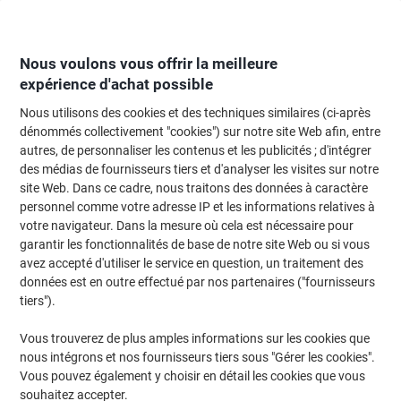
Passer
Passer
au
à
contenu
la
navigation
Nous voulons vous offrir la meilleure
expérience d'achat possible
Nous utilisons des cookies et des techniques similaires (ci-après
Page d'Accueil
Restauration & hôtellerie
Restauration et cuisine
Apparei
dénommés collectivement "cookies") sur notre site Web afin, entre
autres, de personnaliser les contenus et les publicités ; d'intégrer
Carafe Jos ten Berg Acier inoxydable 1,6 L Argenté, noir
des médias de fournisseurs tiers et d'analyser les visites sur notre
site Web. Dans ce cadre, nous traitons des données à caractère
personnel comme votre adresse IP et les informations relatives à
Marque :
Jos ten Berg
Viking N°.
6544413
votre navigateur. Dans la mesure où cela est nécessaire pour
garantir les fonctionnalités de base de notre site Web ou si vous
avez accepté d'utiliser le service en question, un traitement des
données est en outre effectué par nos partenaires ("fournisseurs
tiers").
Vous trouverez de plus amples informations sur les cookies que
nous intégrons et nos fournisseurs tiers sous "Gérer les cookies".
Vous pouvez également y choisir en détail les cookies que vous
souhaitez accepter.