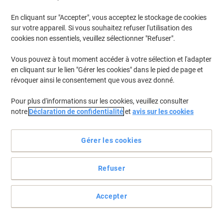
En cliquant sur "Accepter", vous acceptez le stockage de cookies
sur votre appareil. Si vous souhaitez refuser l'utilisation des
cookies non essentiels, veuillez sélectionner "Refuser".
Vous pouvez à tout moment accéder à votre sélection et l'adapter
en cliquant sur le lien "Gérer les cookies" dans le pied de page et
révoquer ainsi le consentement que vous avez donné.
Pour plus d'informations sur les cookies, veuillez consulter
notre
Déclaration de confidentialité
et
avis sur les cookies
Pour des boissons chaudes qui restent chaudes
Gérer les cookies
Idéales pour vos cessions de formations ou pour vos réunions, ces
carafes isothermes gardent votre café bien au chaud. Et pas de
confusion possible quant à son contenant, grâce à l’inscription
Refuser
bien visible.
Voir toute la description
Accepter
Achetez Plus,
Dépensez Moins
€27,39
Unité
À partir de 3 Unités