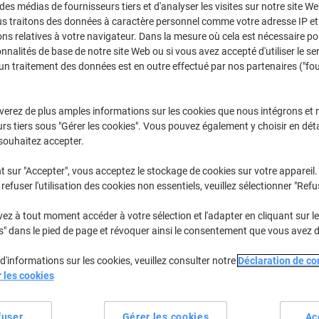
 des médias de fournisseurs tiers et d'analyser les visites sur notre site W
Achetez Plus,
Dépensez Moins
us traitons des données à caractère personnel comme votre adresse IP et 
€15,59
Unité
ns relatives à votre navigateur. Dans la mesure où cela est nécessaire po
À partir de 10 Unités
onnalités de base de notre site Web ou si vous avez accepté d'utiliser le se
€18,24 TVA incl.
un traitement des données est en outre effectué par nos partenaires ("fo
Quantité
TVA excl.
verez de plus amples informations sur les cookies que nous intégrons et 
Unités
1-4
€19,59
rs tiers sous "Gérer les cookies". Vous pouvez également y choisir en déta
souhaitez accepter.
Unités
5-9
€17,59
-10
Unités
10+
€15,59
-20
t sur "Accepter", vous acceptez le stockage de cookies sur votre appareil.
refuser l'utilisation des cookies non essentiels, veuillez sélectionner "Refu
En stock
Livraison 1-2 jours ouvra
z à tout moment accéder à votre sélection et l'adapter en cliquant sur le 
s" dans le pied de page et révoquer ainsi le consentement que vous avez 
Quantité
d'informations sur les cookies, veuillez consulter notre
Déclaration de con
Ajouter à une liste
r les cookies
Informations de livraison
M
fuser
Gérer les cookies
Ac