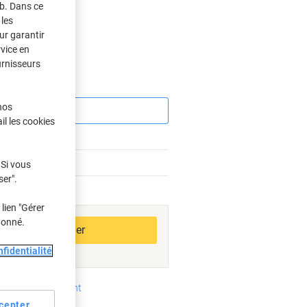
eb. Dans ce
les
ur garantir
rvice en
urnisseurs
Économies
nos
il les cookies
%
%
 Si vous
ser".
bles
lien "Gérer
donné.
Ajouter au panier
fidentialité
oyens de paiement
cepter