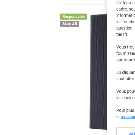
d'intégrer
cadre, no
informatio
Responsable
les foncti
Size: A5
question, 
tiers").
Vous trou
fournisseu
que vous 
En cliquan
souhaitez 
Vous pouve
les cookie
Pour plus 
et
avis su
Re