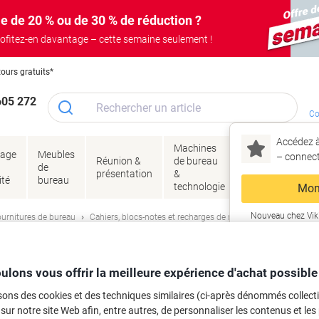
e de 20 % ou de 30 % de réduction ?
ofitez-en davantage – cette semaine seulement !
tours gratuits*
605 272
Co
Accédez à
Machines
Papie
lage
Meubles
Encres
– connec
Réunion &
de bureau
enve
de
&
présentation
&
&
ité
bureau
toner
technologie
emba
Mon
Nouveau chez Vik
urnitures de bureau
Cahiers, blocs-notes et recharges de notes
Cahiers et blo
ma
el Conceptum A5 Noir Couverture en c
ulons vous offrir la meilleure expérience d'achat possible
lles
sons des cookies et des techniques similaires (ci-après dénommés collec
 sur notre site Web afin, entre autres, de personnaliser les contenus et les p
rque :
Sigel
Viking N°.
C0120