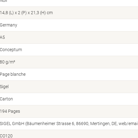
Noir
14,8 (L) x 2 (P) x 21,3 (H) cm
Germany
A5
Conceptum
80 g/m²
Page blanche
Sigel
Carton
194 Pages
SIGEL GmbH (Bäumenheimer Strasse 6, 86690, Mertingen, DE, web/email
CO120