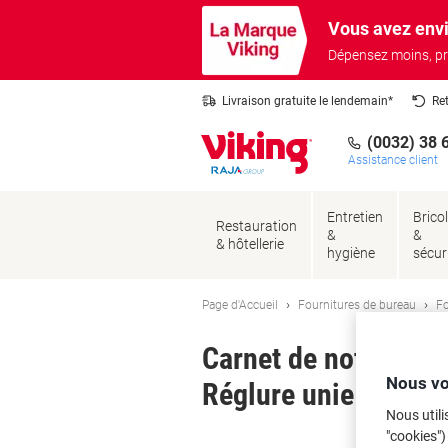
Passer
Passer
Vous avez envi
au
à
contenu
la
Dépensez moins, pr
navigation
Livraison gratuite le lendemain*
Re
(0032) 38 
Assistance client
Entretien
Brico
Restauration
&
&
& hôtellerie
hygiène
sécur
Page d'Accueil
Fournitures de bureau
Fo
Carnet de notes Sig
Nous vo
Réglure unie 97 feui
Nous utili
"cookies")
Ma