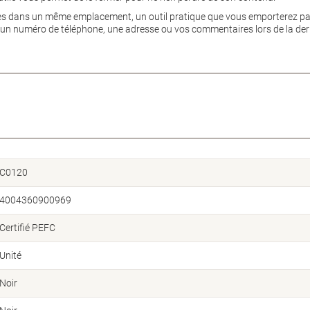
s dans un même emplacement, un outil pratique que vous emporterez par
 un numéro de téléphone, une adresse ou vos commentaires lors de la dern
C0120
4004360900969
Certifié PEFC
Unité
Noir