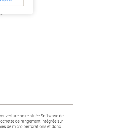
te
couverture noire striée Softwave de
 pochette de rangement intégrée sur
unies de micro perforations et donc