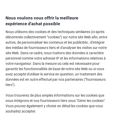
Passer
Passer
au
à
contenu
la
navigation
Nous voulons vous offrir la meilleure
expérience d'achat possible
Nous utilisons des cookies et des techniques similaires (ci-après
Page d'Accueil
Fournitures de bureau
Fournitures de bureau
Cahiers, b
dénommés collectivement "cookies") sur notre site Web afin, entre
autres, de personnaliser les contenus et les publicités ; d'intégrer
Carnet de quittances (NL) Djois Atlanta A5436-010 A6
des médias de fournisseurs tiers et d'analyser les visites sur notre
10,5 x 14,8 cm
site Web. Dans ce cadre, nous traitons des données à caractère
personnel comme votre adresse IP et les informations relatives à
votre navigateur. Dans la mesure où cela est nécessaire pour
Marque :
Djois
Viking N°.
1005189
garantir les fonctionnalités de base de notre site Web ou si vous
avez accepté d'utiliser le service en question, un traitement des
données est en outre effectué par nos partenaires ("fournisseurs
Responsable
tiers").
Vous trouverez de plus amples informations sur les cookies que
nous intégrons et nos fournisseurs tiers sous "Gérer les cookies".
Vous pouvez également y choisir en détail les cookies que vous
souhaitez accepter.