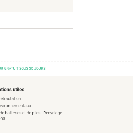
R GRATUIT SOUS 30 JOURS
tions utiles
rétractation
environnementaux
e batteries et de piles - Recyclage –
ons