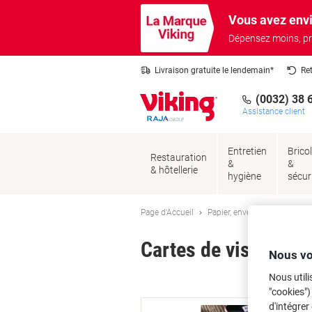
Passer
Passer
Vous avez envi
au
à
contenu
la
Dépensez moins, pr
navigation
Livraison gratuite le lendemain*
Re
(0032) 38 
Assistance client
Entretien
Brico
Restauration
&
&
& hôtellerie
hygiène
sécur
Page d'Accueil
Papier, enveloppes & emball
Cartes de visite Av
Nous vo
Nous utili
Ma
"cookies")
d'intégrer