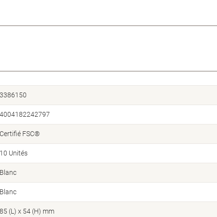
3386150
4004182242797
Certifié FSC®
10 Unités
Blanc
Blanc
85 (L) x 54 (H) mm