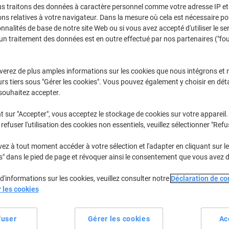
€30,89
Paquet
us traitons des données à caractère personnel comme votre adresse IP et 
ns relatives à votre navigateur. Dans la mesure où cela est nécessaire po
€36,14 TVA incl.
onnalités de base de notre site Web ou si vous avez accepté d'utiliser le se
En stock
Livraison 2-3 jours ouvra
un traitement des données est en outre effectué par nos partenaires ("fo
Quantité
verez de plus amples informations sur les cookies que nous intégrons et 
Ajouter à une liste
rs tiers sous "Gérer les cookies". Vous pouvez également y choisir en déta
souhaitez accepter.
Informations de livraison
M
t sur "Accepter", vous acceptez le stockage de cookies sur votre appareil.
refuser l'utilisation des cookies non essentiels, veuillez sélectionner "Refu
Spécifications clés
Imprimables recto verso
z à tout moment accéder à votre sélection et l'adapter en cliquant sur le 
Rebords absolument lisses
s" dans le pied de page et révoquer ainsi le consentement que vous avez 
Faciles à détacher
Carton renforcé durable
d'informations sur les cookies, veuillez consulter notre
Déclaration de con
Voir plus
r les cookies
fuser
Gérer les cookies
Ac