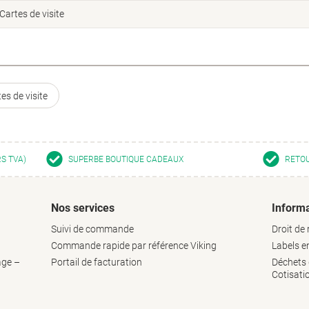
Cartes de visite
es de visite
RS TVA)
SUPERBE BOUTIQUE CADEAUX
RETOU
Nos services
Informa
Suivi de commande
Droit de 
Commande rapide par référence Viking
Labels 
age –
Portail de facturation
Déchets d
Cotisati