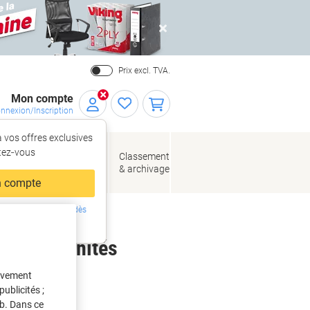
Close
Prix excl. TVA.
Mon compte
nnexion/Inscription
 vos offres exclusives
r,
tez‑vous
loppes
Fournitures
Classement
de bureau
& archivage
llage
 compte
ing ?
Inscrivez-vous dès
intenant
s de 10 Unités
tivement
ublicités ;
eb. Dans ce