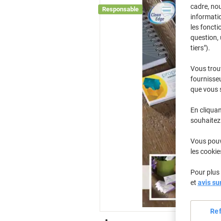
cadre, no
Responsable
informatio
les foncti
question, 
tiers").
Vous trou
fournisseu
que vous 
En cliquan
souhaitez 
Vous pouve
les cookie
Pour plus 
et
avis su
Re