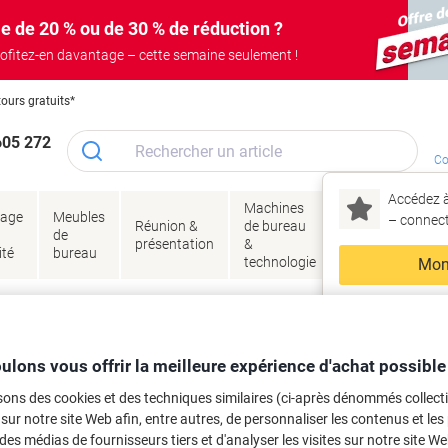
e de 20 % ou de 30 % de réduction ?
ofitez-en davantage – cette semaine seulement !
tours gratuits*
605 272
Co
Accédez à
Machines
Papie
lage
Meubles
Encres
– connec
Réunion &
de bureau
enve
de
&
présentation
&
&
ité
bureau
toner
technologie
emba
Mon
Nouveau chez Vik
age
Papier et étiquettes
Papier
Cartes de visite
ma
ery Premium 220 g/m² Blanc 25 Feuille
ulons vous offrir la meilleure expérience d'achat possible
sons des cookies et des techniques similaires (ci-après dénommés collec
rque :
Avery
Viking N°.
3386150
 sur notre site Web afin, entre autres, de personnaliser les contenus et les p
Seulement
 des médias de fournisseurs tiers et d'analyser les visites sur notre site W