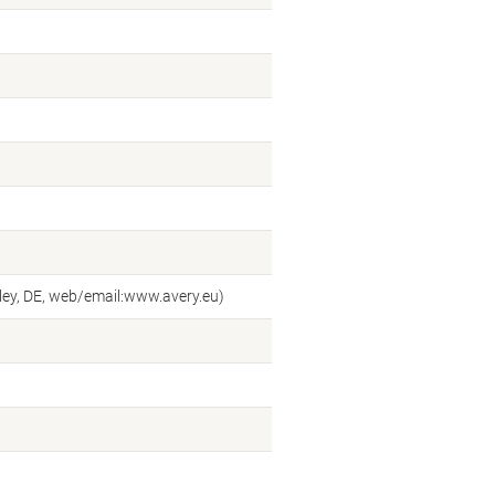
ey, DE, web/email:www.avery.eu)