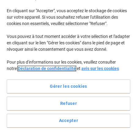
En cliquant sur "Accepter", vous acceptez le stockage de cookies
sur votre appareil. Si vous souhaitez refuser l'utilisation des
cookies non essentiels, veuillez sélectionner "Refuser".
Vous pouvez à tout moment accéder à votre sélection et l'adapter
en cliquant sur le lien "Gérer les cookies" dans le pied de page et
révoquer ainsi le consentement que vous avez donné.
Pour plus d'informations sur les cookies, veuillez consulter
notre
Déclaration de confidentialité
et
avis sur les cookies
Gérer les cookies
Refuser
Une cure de jouvence pour votre système de classement
Donnez un coup de jeune à vos archives grâce à ces classeurs aux
Accepter
coloris ultra modernes. Une modernité qui se retrouve dans leur
mécanisme de levier à 180°, pour classer en un clin d'œil les
dossiers les plus épais.