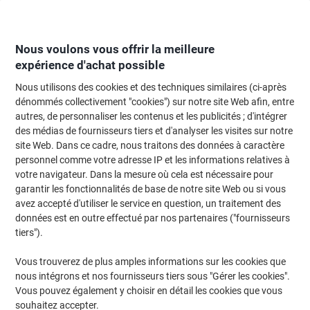
Passer
Passer
au
à
contenu
la
navigation
Nous voulons vous offrir la meilleure
expérience d'achat possible
Nous utilisons des cookies et des techniques similaires (ci-après
Page d'Accueil
Classement et archivage
Classeurs et dossiers
Classeur
dénommés collectivement "cookies") sur notre site Web afin, entre
autres, de personnaliser les contenus et les publicités ; d'intégrer
Classeur à levier Leitz Étroit 180° WOW A4 52 mm Rose
des médias de fournisseurs tiers et d'analyser les visites sur notre
2 Anneaux 1006 Carton Brillant Portrait
site Web. Dans ce cadre, nous traitons des données à caractère
personnel comme votre adresse IP et les informations relatives à
votre navigateur. Dans la mesure où cela est nécessaire pour
Marque :
Leitz
Viking N°.
5411178
garantir les fonctionnalités de base de notre site Web ou si vous
avez accepté d'utiliser le service en question, un traitement des
données est en outre effectué par nos partenaires ("fournisseurs
Responsable
tiers").
Vous trouverez de plus amples informations sur les cookies que
nous intégrons et nos fournisseurs tiers sous "Gérer les cookies".
Vous pouvez également y choisir en détail les cookies que vous
souhaitez accepter.