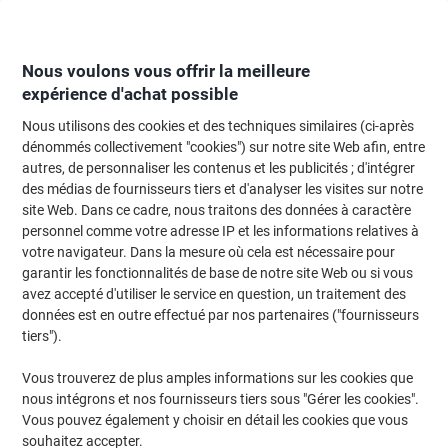
Passer
Passer
au
à
contenu
la
navigation
Nous voulons vous offrir la meilleure
expérience d'achat possible
Nous utilisons des cookies et des techniques similaires (ci-après
Page d'Accueil
Classement et archivage
Classeurs et dossiers
Classeur
dénommés collectivement "cookies") sur notre site Web afin, entre
autres, de personnaliser les contenus et les publicités ; d'intégrer
Classeur à levier ELBA Large Rado Brilliant A4 80 mm
des médias de fournisseurs tiers et d'analyser les visites sur notre
Bleu 2 Anneaux 100022612 Plastique
site Web. Dans ce cadre, nous traitons des données à caractère
personnel comme votre adresse IP et les informations relatives à
votre navigateur. Dans la mesure où cela est nécessaire pour
Marque :
ELBA
Viking N°.
4311828
garantir les fonctionnalités de base de notre site Web ou si vous
avez accepté d'utiliser le service en question, un traitement des
données est en outre effectué par nos partenaires ("fournisseurs
tiers").
Vous trouverez de plus amples informations sur les cookies que
nous intégrons et nos fournisseurs tiers sous "Gérer les cookies".
Vous pouvez également y choisir en détail les cookies que vous
souhaitez accepter.