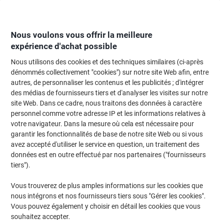
Passer
Passer
au
à
contenu
la
navigation
Nous voulons vous offrir la meilleure
expérience d'achat possible
Nous utilisons des cookies et des techniques similaires (ci-après
Page d'Accueil
Classement et archivage
Classeurs et dossiers
Classeur
dénommés collectivement "cookies") sur notre site Web afin, entre
autres, de personnaliser les contenus et les publicités ; d'intégrer
Classeur à levier Viking Large A4 75 mm Bleu 2
des médias de fournisseurs tiers et d'analyser les visites sur notre
Anneaux Plastique Mat Portrait
site Web. Dans ce cadre, nous traitons des données à caractère
personnel comme votre adresse IP et les informations relatives à
votre navigateur. Dans la mesure où cela est nécessaire pour
Marque :
Viking
Viking N°.
3325086
garantir les fonctionnalités de base de notre site Web ou si vous
avez accepté d'utiliser le service en question, un traitement des
données est en outre effectué par nos partenaires ("fournisseurs
Marque
tiers").
propre
Responsable
Vous trouverez de plus amples informations sur les cookies que
nous intégrons et nos fournisseurs tiers sous "Gérer les cookies".
Vous pouvez également y choisir en détail les cookies que vous
souhaitez accepter.