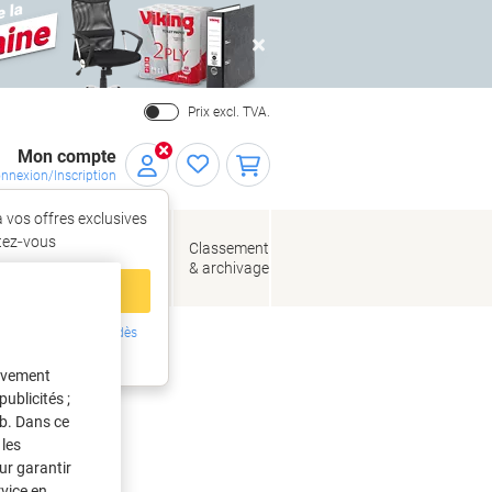
Close
Prix excl. TVA.
Mon compte
nnexion/Inscription
 vos offres exclusives
r,
tez‑vous
loppes
Fournitures
Classement
de bureau
& archivage
llage
 compte
ing ?
Inscrivez-vous dès
lanches à découper
intenant
tivement
ublicités ;
eb. Dans ce
les
ur garantir
rvice en