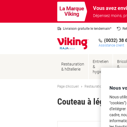
Passer
Passer
Vous avez envi
au
à
contenu
la
Dépensez moins, pr
navigation
Livraison gratuite le lendemain*
Re
(0032) 38 
Assistance client
Entretien
Brico
Restauration
&
&
& hôtellerie
hygiène
sécur
Page d'Accueil
Restauration & hôtellerie
Nous vo
Nous utili
Couteau à légumes W
"cookies")
d'intégrer
Ma
cadre, no
informatio
les foncti