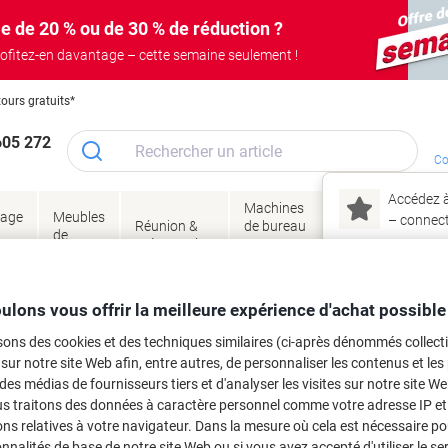
e de 20 % ou de 30 % de réduction ?
ofitez-en davantage – cette semaine seulement !
tours gratuits*
605 272
Co
Accédez à
Machines
Papie
lage
Meubles
Encres
– connec
Réunion &
de bureau
enve
de
&
présentation
&
&
ité
bureau
toner
technologie
emba
Mon
Nouveau chez Vik
Restauration et cuisine
Restauration et équipements de cuisine
Couteaux et p
ulons vous offrir la meilleure expérience d'achat possible
ma
sons des cookies et des techniques similaires (ci-après dénommés collec
MF Acier, Plastique Noir
 sur notre site Web afin, entre autres, de personnaliser les contenus et les p
 des médias de fournisseurs tiers et d'analyser les visites sur notre site W
rque :
WMF
Viking N°.
6911055
us traitons des données à caractère personnel comme votre adresse IP et 
ns relatives à votre navigateur. Dans la mesure où cela est nécessaire po
Achetez Plus,
Dépensez Moins
onnalités de base de notre site Web ou si vous avez accepté d'utiliser le se