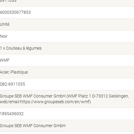
6911055
4000530677853
Unité
Noir
1 x Couteau à légumes
WMF
Acier, Plastique
Q82-6911055
Groupe SEB WMF Consumer GmbH (WMF Platz 1 D-73312 Geislingen,
web/email:https://www.groupeseb.com/en/wmf)
1895436032
Groupe SEB WMF Consumer GmbH