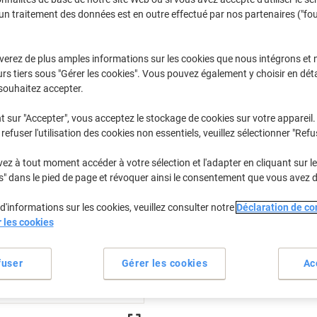
€47,49
Unité
À partir de 3 Unités
un traitement des données est en outre effectué par nos partenaires ("fo
€55,56 TVA incl.
verez de plus amples informations sur les cookies que nous intégrons et 
Quantité
TVA excl.
rs tiers sous "Gérer les cookies". Vous pouvez également y choisir en déta
Unité
souhaitez accepter.
1
€50,49
Unité
2
€48,99
-2%
t sur "Accepter", vous acceptez le stockage de cookies sur votre appareil.
refuser l'utilisation des cookies non essentiels, veuillez sélectionner "Refu
Unités
3+
€47,49
-5%
z à tout moment accéder à votre sélection et l'adapter en cliquant sur le 
En stock
Livraison 2-3 jours ouvra
s" dans le pied de page et révoquer ainsi le consentement que vous avez 
Quantité
d'informations sur les cookies, veuillez consulter notre
Déclaration de con
r les cookies
Ajouter à une liste
fuser
Gérer les cookies
Ac
Informations de livraison
M