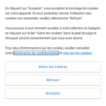
En cliquant sur "Accepter", vous acceptez le stockage de cookies
sur votre appareil. Si vous souhaitez refuser l'utilisation des
cookies non essentiels, veuillez sélectionner "Refuser".
Vous pouvez à tout moment accéder à votre sélection et l'adapter
en cliquant sur le lien "Gérer les cookies" dans le pied de page et
révoquer ainsi le consentement que vous avez donné.
Pour plus d'informations sur les cookies, veuillez consulter
notre
Déclaration de confidentialité
et
avis sur les cookies
Gérer les cookies
Refuser
L'encre ne traverse pas le papier, même le papier le plus fin
Les crayons de couleur au boîtier triangulaire épais sont
Accepter
parfaitement adaptés aux mains des enfants. La zone brevetée
Soft-Grip permet de peindre sans fatigue et sans contrainte.
Voir toute la description