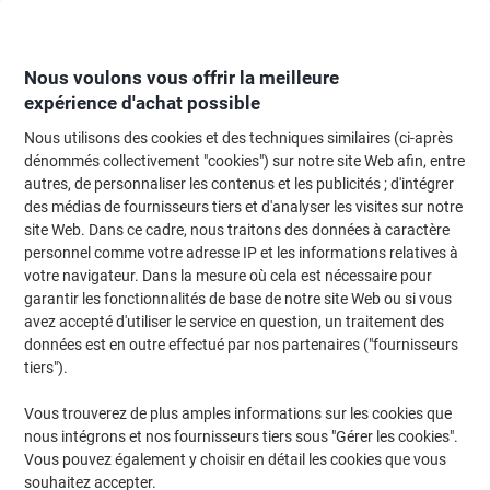
Passer
Passer
au
à
contenu
la
navigation
Nous voulons vous offrir la meilleure
expérience d'achat possible
Nous utilisons des cookies et des techniques similaires (ci-après
Page d'Accueil
Fournitures de bureau
Écriture et dessin
Marqueurs
dénommés collectivement "cookies") sur notre site Web afin, entre
autres, de personnaliser les contenus et les publicités ; d'intégrer
Surligneur Faber-Castell Jumbo Grip Jaune Moyen
des médias de fournisseurs tiers et d'analyser les visites sur notre
Crayon - 5,4 mm
site Web. Dans ce cadre, nous traitons des données à caractère
personnel comme votre adresse IP et les informations relatives à
votre navigateur. Dans la mesure où cela est nécessaire pour
Marque :
Faber-Castell
Viking N°.
3235401
garantir les fonctionnalités de base de notre site Web ou si vous
avez accepté d'utiliser le service en question, un traitement des
données est en outre effectué par nos partenaires ("fournisseurs
Responsable
tiers").
Vous trouverez de plus amples informations sur les cookies que
nous intégrons et nos fournisseurs tiers sous "Gérer les cookies".
Vous pouvez également y choisir en détail les cookies que vous
souhaitez accepter.