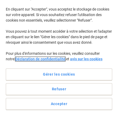
En cliquant sur "Accepter", vous acceptez le stockage de cookies
sur votre appareil. Si vous souhaitez refuser l'utilisation des
cookies non essentiels, veuillez sélectionner "Refuser".
Vous pouvez à tout moment accéder à votre sélection et l'adapter
en cliquant sur le lien "Gérer les cookies" dans le pied de page et
révoquer ainsi le consentement que vous avez donné.
Pour plus d'informations sur les cookies, veuillez consulter
notre
Déclaration de confidentialité
et
avis sur les cookies
Voir toute la description
Gérer les cookies
Achetez Plus,
Dépensez Moins
€13,99
Unité
À partir de 5 Unités
€14,41 TVA incl.
Refuser
É
Quantité
TVA excl.
Accepter
Unités
1-2
€14,99