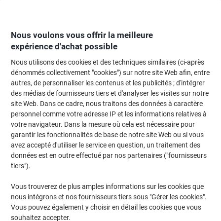
Passer
Passer
au
à
contenu
la
navigation
Nous voulons vous offrir la meilleure
expérience d'achat possible
Nous utilisons des cookies et des techniques similaires (ci-après
Page d'Accueil
Restauration & hôtellerie
Restauration et cuisine
Accesso
dénommés collectivement "cookies") sur notre site Web afin, entre
autres, de personnaliser les contenus et les publicités ; d'intégrer
Crême café Douwe Egberts 1 kg
des médias de fournisseurs tiers et d'analyser les visites sur notre
site Web. Dans ce cadre, nous traitons des données à caractère
personnel comme votre adresse IP et les informations relatives à
Marque :
Douwe Egberts
Viking N°.
3774834
votre navigateur. Dans la mesure où cela est nécessaire pour
garantir les fonctionnalités de base de notre site Web ou si vous
avez accepté d'utiliser le service en question, un traitement des
données est en outre effectué par nos partenaires ("fournisseurs
tiers").
Vous trouverez de plus amples informations sur les cookies que
nous intégrons et nos fournisseurs tiers sous "Gérer les cookies".
Vous pouvez également y choisir en détail les cookies que vous
souhaitez accepter.