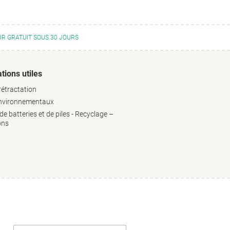
R GRATUIT SOUS 30 JOURS
tions utiles
rétractation
environnementaux
e batteries et de piles - Recyclage –
ons