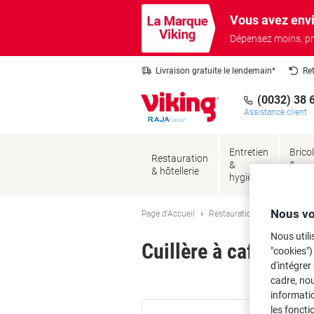
Passer
Passer
Vous avez envi
au
à
contenu
la
Dépensez moins, pr
navigation
Livraison gratuite le lendemain*
Re
(0032) 38 
Assistance client
Entretien
Brico
Restauration
&
&
& hôtellerie
hygiène
sécur
Nous vo
Page d'Accueil
Restauration & hôtellerie
Nous utili
Cuillère à café Resi
"cookies")
d'intégrer
cadre, no
Ma
informatio
les foncti