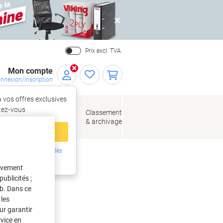
Close
Prix excl. TVA.
Mon compte
nnexion/Inscription
 vos offres exclusives
r,
tez‑vous
loppes
Fournitures
Classement
de bureau
& archivage
llage
 compte
ing ?
Inscrivez-vous dès
intenant
tivement
nités
ublicités ;
eb. Dans ce
les
ur garantir
rvice en