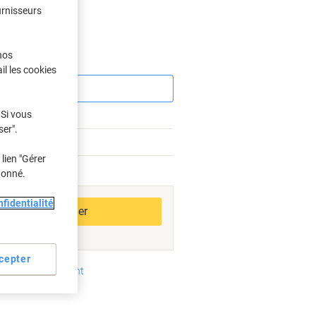
urnisseurs
s
nos
Économies
il les cookies
 Si vous
ser".
lien "Gérer
donné.
bles
fidentialité
Ajouter au panier
cepter
oyens de paiement