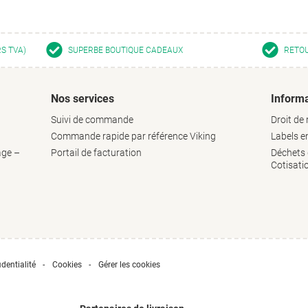
RS TVA)
SUPERBE BOUTIQUE CADEAUX
RETOU
Nos services
Informa
Suivi de commande
Droit de 
Commande rapide par référence Viking
Labels 
age –
Portail de facturation
Déchets d
Cotisati
dentialité
Cookies
Gérer les cookies