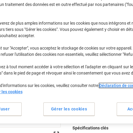
€23,29
Paquet
un traitement des données est en outre effectué par nos partenaires ("fo
À partir de 3 Paquet
€27,25 TVA incl.
verez de plus amples informations sur les cookies que nous intégrons et 
Quantité
TVA excl.
rs tiers sous "Gérer les cookies". Vous pouvez également y choisir en déta
souhaitez accepter.
Paquet
1
€24,79
t sur "Accepter", vous acceptez le stockage de cookies sur votre appareil.
Paquet
2
€24,09
-2%
refuser l'utilisation des cookies non essentiels, veuillez sélectionner "Refu
Paquets
3+
€23,29
-6%
z à tout moment accéder à votre sélection et l'adapter en cliquant sur le 
s" dans le pied de page et révoquer ainsi le consentement que vous avez 
En stock
Livraison 2-3 jours ouvra
d'informations sur les cookies, veuillez consulter notre
Déclaration de con
Quantité
r les cookies
Ajouter à une liste
fuser
Gérer les cookies
Ac
Informations de livraison
M
Spécifications clés