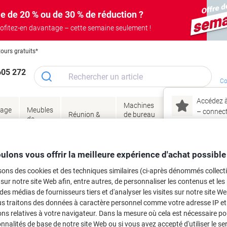
e de 20 % ou de 30 % de réduction ?
ofitez-en davantage – cette semaine seulement !
tours gratuits*
605 272
Co
Accédez à
Machines
Papie
lage
Meubles
Encres
– connec
Réunion &
de bureau
enve
de
&
présentation
&
&
ité
bureau
toner
technologie
emba
Mon
ulons vous offrir la meilleure expérience d'achat possible
Nouveau chez Vik
Restauration et cuisine
Vaisselle
Couverts
ma
sons des cookies et des techniques similaires (ci-après dénommés collec
stance Acier inoxydable Argenté 12 U
 sur notre site Web afin, entre autres, de personnaliser les contenus et les p
 des médias de fournisseurs tiers et d'analyser les visites sur notre site W
us traitons des données à caractère personnel comme votre adresse IP et 
rque :
Resistance
Viking N°.
7029457
ns relatives à votre navigateur. Dans la mesure où cela est nécessaire po
Achetez Plus,
Dépensez Moins
onnalités de base de notre site Web ou si vous avez accepté d'utiliser le se