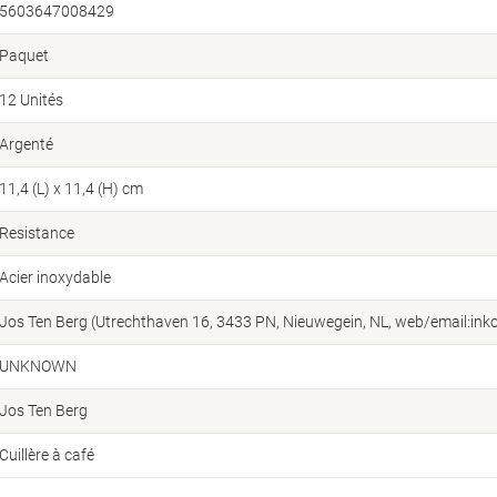
5603647008429
Paquet
12 Unités
Argenté
11,4 (L) x 11,4 (H) cm
Resistance
Acier inoxydable
Jos Ten Berg (Utrechthaven 16, 3433 PN, Nieuwegein, NL, web/email:ink
UNKNOWN
Jos Ten Berg
Cuillère à café