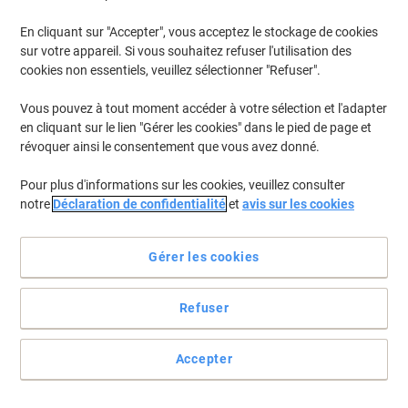
En cliquant sur "Accepter", vous acceptez le stockage de cookies
sur votre appareil. Si vous souhaitez refuser l'utilisation des
cookies non essentiels, veuillez sélectionner "Refuser".
Vous pouvez à tout moment accéder à votre sélection et l'adapter
en cliquant sur le lien "Gérer les cookies" dans le pied de page et
révoquer ainsi le consentement que vous avez donné.
Pour plus d'informations sur les cookies, veuillez consulter
notre
Déclaration de confidentialité
et
avis sur les cookies
Des couverts résistants et inusables
Gérer les cookies
Vous êtes à la recherche des cuillères ? Alors vous avez trouvé
exactement ce que vous cherchez
Voir toute la description
Refuser
Achetez Plus,
Dépensez Moins
€12,49
Paquet
Accepter
À partir de 3 Paquets
€14,61 TVA incl.