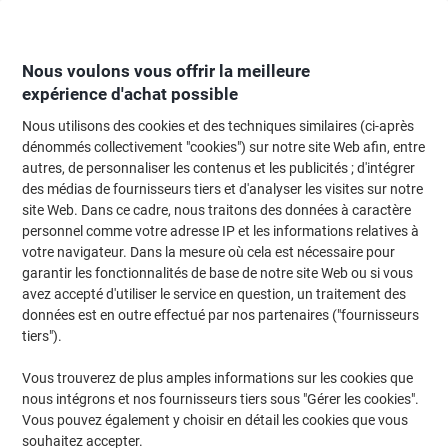
Passer
Passer
au
à
contenu
la
navigation
Nous voulons vous offrir la meilleure
expérience d'achat possible
Nous utilisons des cookies et des techniques similaires (ci-après
Page d'Accueil
Restauration & hôtellerie
Restauration et cuisine
Vaissel
dénommés collectivement "cookies") sur notre site Web afin, entre
autres, de personnaliser les contenus et les publicités ; d'intégrer
Cuillère à café Acier chromé Argenté 12 Unités
des médias de fournisseurs tiers et d'analyser les visites sur notre
site Web. Dans ce cadre, nous traitons des données à caractère
personnel comme votre adresse IP et les informations relatives à
Marque :
Sans marque
Viking N°.
7029464
votre navigateur. Dans la mesure où cela est nécessaire pour
garantir les fonctionnalités de base de notre site Web ou si vous
avez accepté d'utiliser le service en question, un traitement des
données est en outre effectué par nos partenaires ("fournisseurs
tiers").
Vous trouverez de plus amples informations sur les cookies que
nous intégrons et nos fournisseurs tiers sous "Gérer les cookies".
Vous pouvez également y choisir en détail les cookies que vous
souhaitez accepter.