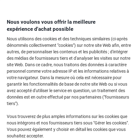
Passer
Passer
au
à
contenu
la
navigation
Nous voulons vous offrir la meilleure
expérience d'achat possible
Nous utilisons des cookies et des techniques similaires (ci-après
Page d'Accueil
Restauration & hôtellerie
Restauration et cuisine
Vaissel
dénommés collectivement "cookies") sur notre site Web afin, entre
autres, de personnaliser les contenus et les publicités ; d'intégrer
Cuillère PAPSTAR Bois Brun 100 unités
des médias de fournisseurs tiers et d'analyser les visites sur notre
site Web. Dans ce cadre, nous traitons des données à caractère
personnel comme votre adresse IP et les informations relatives à
Marque :
PAPSTAR
Viking N°.
1014785
votre navigateur. Dans la mesure où cela est nécessaire pour
garantir les fonctionnalités de base de notre site Web ou si vous
avez accepté d'utiliser le service en question, un traitement des
Responsable
données est en outre effectué par nos partenaires ("fournisseurs
tiers").
Vous trouverez de plus amples informations sur les cookies que
nous intégrons et nos fournisseurs tiers sous "Gérer les cookies".
Vous pouvez également y choisir en détail les cookies que vous
souhaitez accepter.