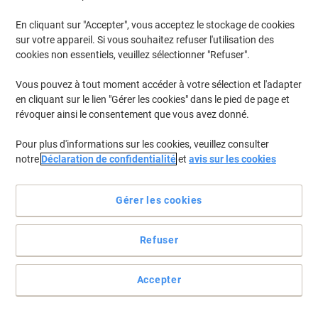
En cliquant sur "Accepter", vous acceptez le stockage de cookies
sur votre appareil. Si vous souhaitez refuser l'utilisation des
cookies non essentiels, veuillez sélectionner "Refuser".
Vous pouvez à tout moment accéder à votre sélection et l'adapter
en cliquant sur le lien "Gérer les cookies" dans le pied de page et
révoquer ainsi le consentement que vous avez donné.
Pour plus d'informations sur les cookies, veuillez consulter
notre
Déclaration de confidentialité
et
avis sur les cookies
Toujours prêt pour une soirée, pic-nique ou rassemblement
Gérer les cookies
N’ayez plus peur de faire la vaisselle après un évènement dînatoire.
Ces cuillères jetables «&nbsp;pure&nbsp;» Papstar sont
compostables, pour jeter sans rougir !
Refuser
Voir toute la description
Allégations environnementale
Accepter