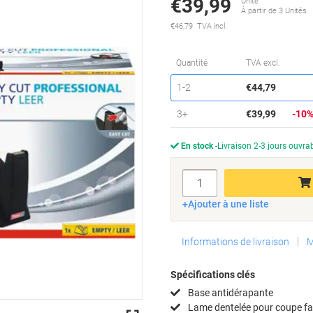
€39,99
Unité
À partir de 3 Unités
€46,79 TVA incl.
Quantité
TVA excl.
Unités
1-2
€44,79
Unités
3+
€39,99
-10
En stock
Livraison 2-3 jours ouvra
Quantité
Ajouter à une liste
Informations de livraison
M
Spécifications clés
Base antidérapante
Lame dentelée pour coupe fa