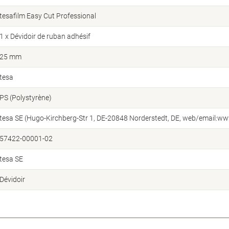
tesafilm Easy Cut Professional
1 x Dévidoir de ruban adhésif
25 mm
tesa
PS (Polystyrène)
tesa SE (Hugo-Kirchberg-Str 1, DE-20848 Norderstedt, DE, web/email:w
57422-00001-02
tesa SE
Dévidoir