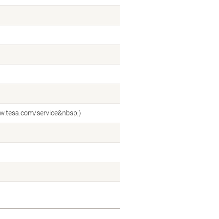
ww.tesa.com/service&nbsp;)