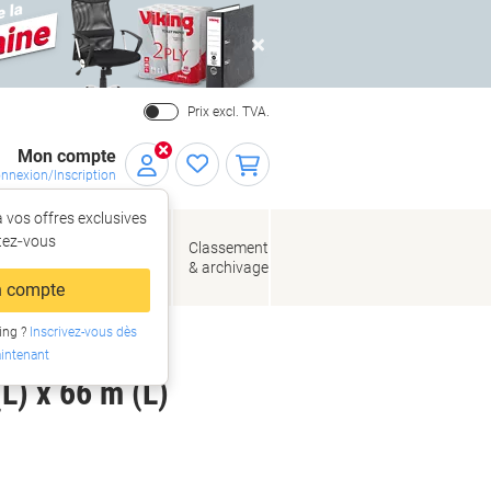
Close
Prix excl. TVA.
Mon compte
nnexion/Inscription
 vos offres exclusives
r,
tez‑vous
loppes
Fournitures
Classement
de bureau
& archivage
llage
 compte
ing ?
Inscrivez-vous dès
de bureau
intenant
L) x 66 m (L)