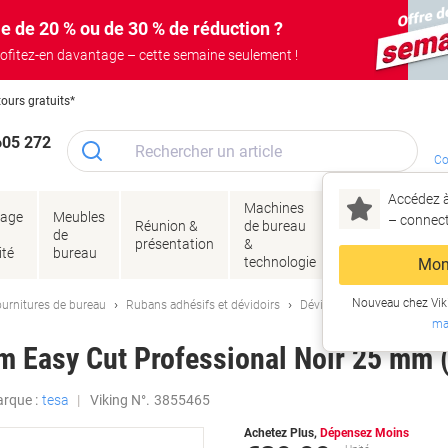
e de 20 % ou de 30 % de réduction ?
ofitez-en davantage – cette semaine seulement !
tours gratuits*
605 272
Co
Accédez à
Machines
Papie
lage
Meubles
Encres
– connec
Réunion &
de bureau
enve
de
&
présentation
&
&
ité
bureau
toner
technologie
emba
Mon
Nouveau chez Vik
urnitures de bureau
Rubans adhésifs et dévidoirs
Dévidoirs rubans adhésifs 
ma
lm Easy Cut Professional Noir 25 mm (
rque :
tesa
Viking N°.
3855465
Achetez Plus,
Dépensez Moins