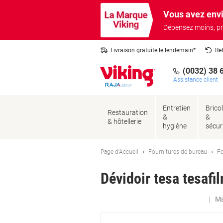
Passer
Passer
Vous avez envi
au
à
contenu
la
Dépensez moins, pr
navigation
Livraison gratuite le lendemain*
Re
(0032) 38 
Assistance client
Entretien
Brico
Restauration
&
&
& hôtellerie
hygiène
sécur
Page d'Accueil
Fournitures de bureau
Fo
Dévidoir tesa tesafi
Ma