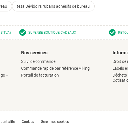
reau
tesa Dévidoirs rubans adhésifs de bureau
RS TVA)
SUPERBE BOUTIQUE CADEAUX
RETOU
Nos services
Informa
Suivi de commande
Droit de 
Commande rapide par référence Viking
Labels 
age –
Portail de facturation
Déchets d
Cotisati
dentialité
Cookies
Gérer mes cookies