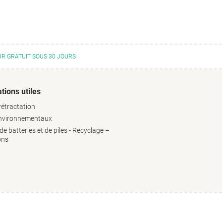
R GRATUIT SOUS 30 JOURS
tions utiles
rétractation
environnementaux
e batteries et de piles - Recyclage –
ons