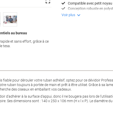
Compatible avec petit noyau
Conception robuste en polys
Voir plus
entiels au bureau
apide et sans effort, grâce à ce
e tesa.
s fiable pour dérouler votre ruban adhésif, optez pour ce dévidoir Profess
tre ruban toujours à portée de main et prêt à être utilisé. Grâce à sa la
recherche des ciseaux en emballant vos cadeaux.
r d’adhérer à la surface d’appui, donc il ne bougera pas lors de l’utilisat
 noire. Ses dimensions sont : 140 x 250 x 106 mm (H x l x P). Le diamètre