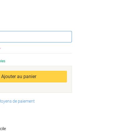
Économies
%
bles
Ajouter au panier
oyens de paiement
cile