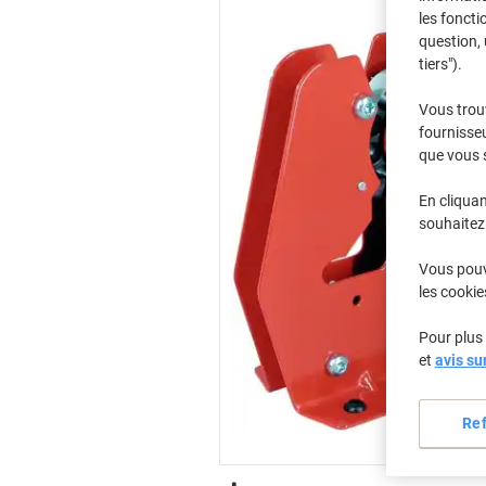
les foncti
question, 
tiers").
Vous trou
fournisseu
que vous 
En cliquan
souhaitez 
Vous pouve
les cookie
Pour plus 
et
avis su
Re