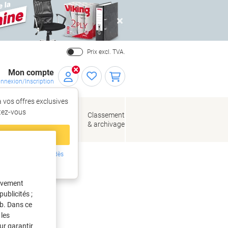
Close
Prix excl. TVA.
Mon compte
nnexion/Inscription
 vos offres exclusives
r,
tez‑vous
loppes
Fournitures
Classement
de bureau
& archivage
llage
 compte
ing ?
Inscrivez-vous dès
ns adhésifs d'emballage
intenant
tivement
ublicités ;
eb. Dans ce
les
ur garantir