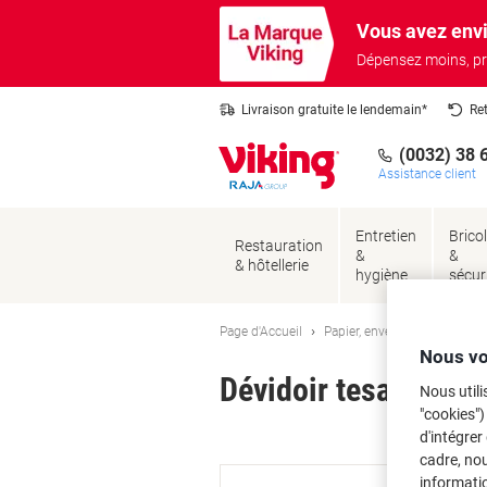
Passer
Passer
Vous avez envi
au
à
contenu
la
Dépensez moins, pr
navigation
Livraison gratuite le lendemain*
Re
(0032) 38 
Assistance client
Entretien
Brico
Restauration
&
&
& hôtellerie
hygiène
sécur
Page d'Accueil
Papier, enveloppes & emball
Nous vo
Dévidoir tesa 12 (l
Nous utili
"cookies")
Ma
d'intégrer
cadre, no
informatio