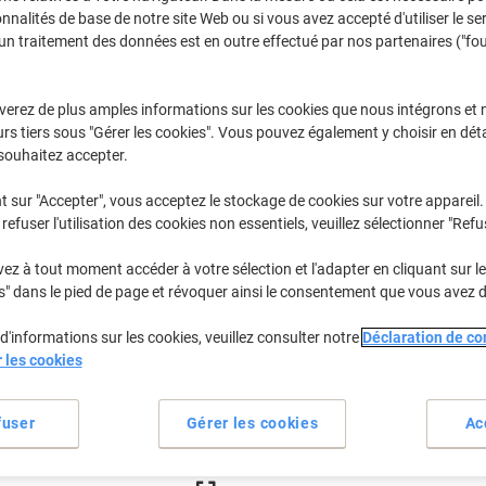
€154,99
Unité
onnalités de base de notre site Web ou si vous avez accepté d'utiliser le se
un traitement des données est en outre effectué par nos partenaires ("fo
€181,34 TVA incl.
En stock
Livraison 2-3 jours ouvra
verez de plus amples informations sur les cookies que nous intégrons et 
Quantité
rs tiers sous "Gérer les cookies". Vous pouvez également y choisir en déta
souhaitez accepter.
Ajouter à une liste
t sur "Accepter", vous acceptez le stockage de cookies sur votre appareil.
refuser l'utilisation des cookies non essentiels, veuillez sélectionner "Refu
Informations de livraison
M
z à tout moment accéder à votre sélection et l'adapter en cliquant sur le 
Spécifications clés
s" dans le pied de page et révoquer ainsi le consentement que vous avez 
Boîtier métallique robuste
Convient sacs jusqu'à 3 kg
d'informations sur les cookies, veuillez consulter notre
Déclaration de con
Fixation facile sur comptoir
r les cookies
Fermeture rapide et efficace
Voir plus
fuser
Gérer les cookies
Ac