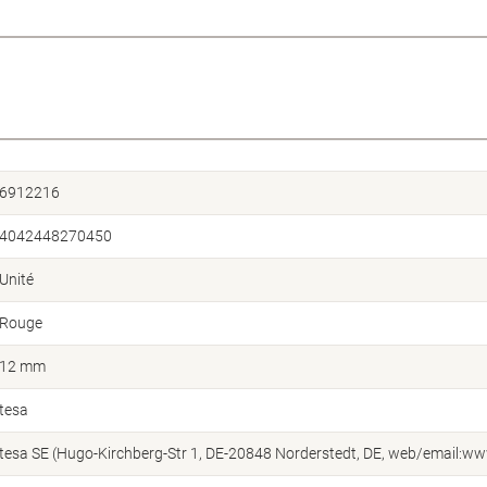
6912216
4042448270450
Unité
Rouge
12 mm
tesa
tesa SE (Hugo-Kirchberg-Str 1, DE-20848 Norderstedt, DE, web/email:w