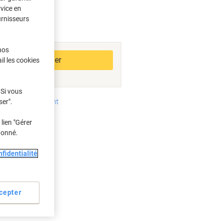
rvice en
urnisseurs
bles
nos
Ajouter au panier
il les cookies
 Si vous
ser".
oyens de paiement
lien "Gérer
donné.
fidentialité
cepter