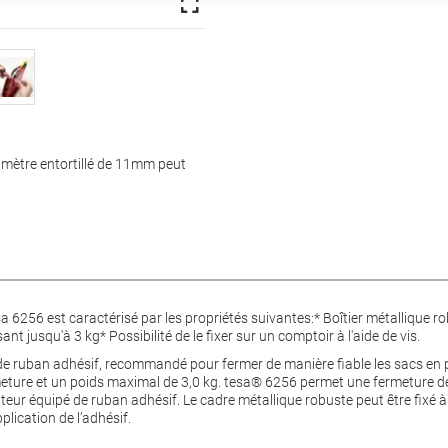
amètre entortillé de 11mm peut
a 6256 est caractérisé par les propriétés suivantes:* Boîtier métallique 
nt jusqu'à 3 kg* Possibilité de le fixer sur un comptoir à l'aide de vis.
de ruban adhésif, recommandé pour fermer de manière fiable les sacs en 
re et un poids maximal de 3,0 kg. tesa® 6256 permet une fermeture de sacs
buteur équipé de ruban adhésif. Le cadre métallique robuste peut être fixé à
pplication de l’adhésif.