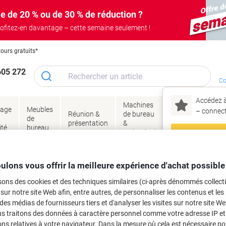
e de 20 % ou de 30 % de réduction ?
ofitez-en davantage – cette semaine seulement !
tours gratuits*
605 272
Co
Accédez à
Machines
Papie
lage
Meubles
Encres
– connec
Réunion &
de bureau
enve
de
&
présentation
&
&
ité
bureau
toner
technologie
emba
Mon
Nouveau chez Vik
age
Emballage et envoi
Fournitures d'affranchissement et d'emballage
Ruba
ma
ulons vous offrir la meilleure expérience d'achat possible
) mm 6256
sons des cookies et des techniques similaires (ci-après dénommés collec
 sur notre site Web afin, entre autres, de personnaliser les contenus et les p
rque :
tesa
Viking N°.
6912216
 des médias de fournisseurs tiers et d'analyser les visites sur notre site W
us traitons des données à caractère personnel comme votre adresse IP et 
Seulement
ns relatives à votre navigateur. Dans la mesure où cela est nécessaire po