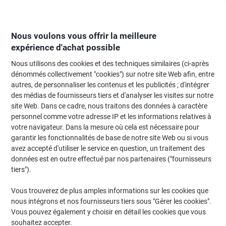
Passer
Passer
au
à
contenu
la
navigation
Nous voulons vous offrir la meilleure
expérience d'achat possible
Nous utilisons des cookies et des techniques similaires (ci-après
Page d'Accueil
Classement et archivage
Classeurs et dossiers
Classem
dénommés collectivement "cookies") sur notre site Web afin, entre
autres, de personnaliser les contenus et les publicités ; d'intégrer
Dossier de classement ELBA Chic A4 Jaune Carton 25 x
des médias de fournisseurs tiers et d'analyser les visites sur notre
1,2 x 31,5 cm
site Web. Dans ce cadre, nous traitons des données à caractère
personnel comme votre adresse IP et les informations relatives à
votre navigateur. Dans la mesure où cela est nécessaire pour
Marque :
ELBA
Viking N°.
4058046
garantir les fonctionnalités de base de notre site Web ou si vous
avez accepté d'utiliser le service en question, un traitement des
données est en outre effectué par nos partenaires ("fournisseurs
tiers").
Vous trouverez de plus amples informations sur les cookies que
nous intégrons et nos fournisseurs tiers sous "Gérer les cookies".
Vous pouvez également y choisir en détail les cookies que vous
souhaitez accepter.