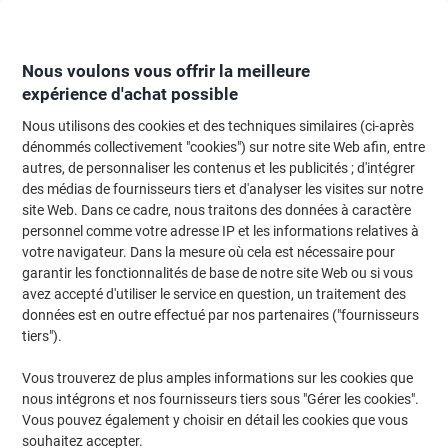
Passer
Passer
au
à
contenu
la
navigation
Nous voulons vous offrir la meilleure
expérience d'achat possible
Nous utilisons des cookies et des techniques similaires (ci-après
Page d'Accueil
Classement et archivage
Classeurs et dossiers
Dossiers
dénommés collectivement "cookies") sur notre site Web afin, entre
autres, de personnaliser les contenus et les publicités ; d'intégrer
Classeur suspendu Viking Large A4 80 mm Noir 2
des médias de fournisseurs tiers et d'analyser les visites sur notre
Anneaux Carton
site Web. Dans ce cadre, nous traitons des données à caractère
personnel comme votre adresse IP et les informations relatives à
votre navigateur. Dans la mesure où cela est nécessaire pour
Marque :
Viking
Viking N°.
4856076
garantir les fonctionnalités de base de notre site Web ou si vous
avez accepté d'utiliser le service en question, un traitement des
données est en outre effectué par nos partenaires ("fournisseurs
Marque
tiers").
propre
Responsable
Vous trouverez de plus amples informations sur les cookies que
nous intégrons et nos fournisseurs tiers sous "Gérer les cookies".
Vous pouvez également y choisir en détail les cookies que vous
souhaitez accepter.