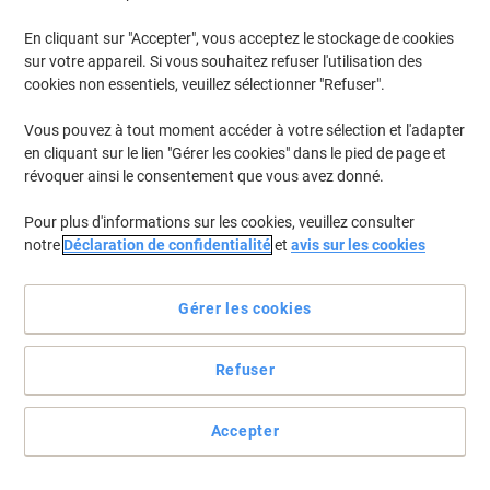
En cliquant sur "Accepter", vous acceptez le stockage de cookies
sur votre appareil. Si vous souhaitez refuser l'utilisation des
cookies non essentiels, veuillez sélectionner "Refuser".
Vous pouvez à tout moment accéder à votre sélection et l'adapter
en cliquant sur le lien "Gérer les cookies" dans le pied de page et
révoquer ainsi le consentement que vous avez donné.
Pour plus d'informations sur les cookies, veuillez consulter
notre
Déclaration de confidentialité
et
avis sur les cookies
Gérer les cookies
Refuser
Le classeur suspendu Viking A4 large facilite l’organisation de
600 feuilles
Accepter
Le classeur suspendu Viking A4 noir marbré offre une tenue fiable
et une étiquette de dos autocollante pour un classement efficace.
Voir toute la description