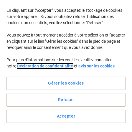
En cliquant sur "Accepter", vous acceptez le stockage de cookies
sur votre appareil. Si vous souhaitez refuser l'utilisation des
cookies non essentiels, veuillez sélectionner "Refuser".
Vous pouvez à tout moment accéder à votre sélection et l'adapter
en cliquant sur le lien "Gérer les cookies" dans le pied de page et
révoquer ainsi le consentement que vous avez donné.
Pour plus d'informations sur les cookies, veuillez consulter
notre
Déclaration de confidentialité
et
avis sur les cookies
Pour un placard à balais bien organisé
Gérer les cookies
Accédez facilement et efficacement à tout votre matériel de
nettoyage avec le support à balai BETRA
Voir toute la description
Refuser
Achetez Plus,
Dépensez Moins
€31,99
Unité
Accepter
À partir de 2 Unités
€37,43 TVA incl.