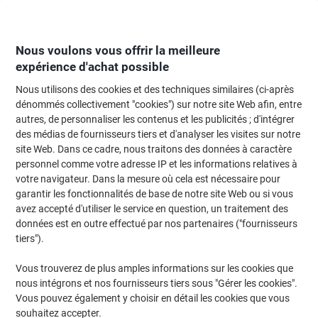
Passer
Passer
au
à
contenu
la
navigation
Nous voulons vous offrir la meilleure
expérience d'achat possible
Nous utilisons des cookies et des techniques similaires (ci-après
Page d'Accueil
Entretien & hygiène
Entretien et hygiène
Accessoires de
dénommés collectivement "cookies") sur notre site Web afin, entre
autres, de personnaliser les contenus et les publicités ; d'intégrer
Support à balai BETRA 5,5 x 90 cm Noir
des médias de fournisseurs tiers et d'analyser les visites sur notre
site Web. Dans ce cadre, nous traitons des données à caractère
personnel comme votre adresse IP et les informations relatives à
Marque :
BETRA
Viking N°.
5772882
votre navigateur. Dans la mesure où cela est nécessaire pour
garantir les fonctionnalités de base de notre site Web ou si vous
avez accepté d'utiliser le service en question, un traitement des
données est en outre effectué par nos partenaires ("fournisseurs
tiers").
Vous trouverez de plus amples informations sur les cookies que
nous intégrons et nos fournisseurs tiers sous "Gérer les cookies".
Vous pouvez également y choisir en détail les cookies que vous
souhaitez accepter.