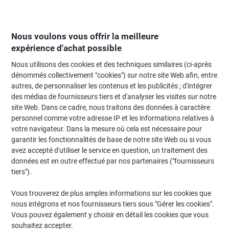
Passer
Passer
au
à
contenu
la
navigation
Nous voulons vous offrir la meilleure
expérience d'achat possible
Nous utilisons des cookies et des techniques similaires (ci-après
Page d'Accueil
Papier, enveloppes & emballage
Emballage et envoi
Enve
dénommés collectivement "cookies") sur notre site Web afin, entre
autres, de personnaliser les contenus et les publicités ; d'intégrer
Enveloppes Elco Classic Avec fenêtre C5 229 (l) x 162
des médias de fournisseurs tiers et d'analyser les visites sur notre
(h) mm Bande adhésive Blanc 100 g/m² 500 Unités
site Web. Dans ce cadre, nous traitons des données à caractère
personnel comme votre adresse IP et les informations relatives à
votre navigateur. Dans la mesure où cela est nécessaire pour
Marque :
Elco
Viking N°.
3932478
garantir les fonctionnalités de base de notre site Web ou si vous
avez accepté d'utiliser le service en question, un traitement des
données est en outre effectué par nos partenaires ("fournisseurs
Responsable
tiers").
Vous trouverez de plus amples informations sur les cookies que
nous intégrons et nos fournisseurs tiers sous "Gérer les cookies".
Vous pouvez également y choisir en détail les cookies que vous
souhaitez accepter.