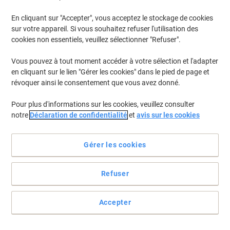
En cliquant sur "Accepter", vous acceptez le stockage de cookies
sur votre appareil. Si vous souhaitez refuser l'utilisation des
cookies non essentiels, veuillez sélectionner "Refuser".
Vous pouvez à tout moment accéder à votre sélection et l'adapter
en cliquant sur le lien "Gérer les cookies" dans le pied de page et
révoquer ainsi le consentement que vous avez donné.
Pour plus d'informations sur les cookies, veuillez consulter
notre
Déclaration de confidentialité
et
avis sur les cookies
Gérer les cookies
Refuser
Le classique pour le courrier quotidien
Ces enveloppes ne manquent pas de cachet avec leur taux de
Accepter
blancheur absolue et leur impression grise à l'intérieur. Grâce à la
bande adhésive, elles se ferment en un tour de main.
Voir toute la description