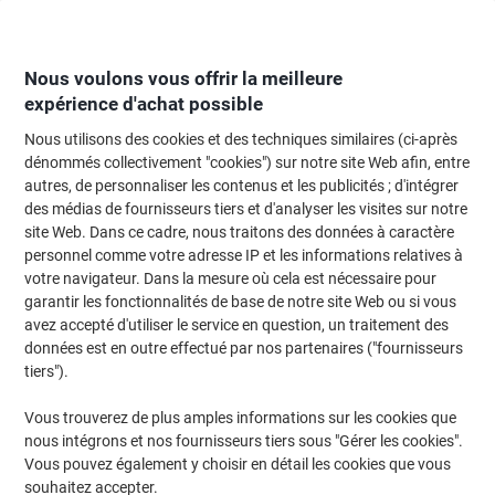
Passer
Passer
au
à
contenu
la
navigation
Nous voulons vous offrir la meilleure
expérience d'achat possible
Nous utilisons des cookies et des techniques similaires (ci-après
Page d'Accueil
Papier, enveloppes & emballage
Emballage et envoi
Enve
dénommés collectivement "cookies") sur notre site Web afin, entre
autres, de personnaliser les contenus et les publicités ; d'intégrer
Pochettes à soufflet Viking C4 Bande adhésive Blanc
des médias de fournisseurs tiers et d'analyser les visites sur notre
229 (l) x 324 (H) mm Avec Fenêtre 130 g/m² 100 Unités
site Web. Dans ce cadre, nous traitons des données à caractère
personnel comme votre adresse IP et les informations relatives à
votre navigateur. Dans la mesure où cela est nécessaire pour
Marque :
Viking
Viking N°.
2094755
garantir les fonctionnalités de base de notre site Web ou si vous
avez accepté d'utiliser le service en question, un traitement des
données est en outre effectué par nos partenaires ("fournisseurs
Marque
tiers").
propre
Responsable
Vous trouverez de plus amples informations sur les cookies que
nous intégrons et nos fournisseurs tiers sous "Gérer les cookies".
Vous pouvez également y choisir en détail les cookies que vous
souhaitez accepter.