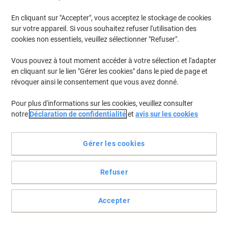
En cliquant sur "Accepter", vous acceptez le stockage de cookies
sur votre appareil. Si vous souhaitez refuser l'utilisation des
cookies non essentiels, veuillez sélectionner "Refuser".
Vous pouvez à tout moment accéder à votre sélection et l'adapter
en cliquant sur le lien "Gérer les cookies" dans le pied de page et
révoquer ainsi le consentement que vous avez donné.
Pour plus d'informations sur les cookies, veuillez consulter
notre
Déclaration de confidentialité
et
avis sur les cookies
Gérer les cookies
Il suffit de l’accrocher&nbsp;!
Refuser
Que ce soit pour faire passer un message ou personnaliser votre
espace de travaille les punaises Viking sont ce qu’il vous
faut&nbsp;!
Accepter
Voir toute la description