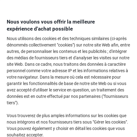
Passer
Passer
au
à
contenu
la
navigation
Nous voulons vous offrir la meilleure
expérience d'achat possible
Nous utilisons des cookies et des techniques similaires (ci-après
Page d'Accueil
Fournitures de bureau
Fournitures de bureau
Trombonne
dénommés collectivement "cookies") sur notre site Web afin, entre
autres, de personnaliser les contenus et les publicités ; d'intégrer
Punaises Viking Assortiment 200 unités
des médias de fournisseurs tiers et d'analyser les visites sur notre
site Web. Dans ce cadre, nous traitons des données à caractère
personnel comme votre adresse IP et les informations relatives à
Marque :
Viking
Viking N°.
6489145
votre navigateur. Dans la mesure où cela est nécessaire pour
garantir les fonctionnalités de base de notre site Web ou si vous
avez accepté d'utiliser le service en question, un traitement des
Marque
données est en outre effectué par nos partenaires ("fournisseurs
propre
tiers").
Vous trouverez de plus amples informations sur les cookies que
nous intégrons et nos fournisseurs tiers sous "Gérer les cookies".
Vous pouvez également y choisir en détail les cookies que vous
souhaitez accepter.