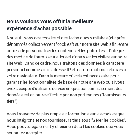
Passer
Passer
au
à
contenu
la
navigation
Nous voulons vous offrir la meilleure
expérience d'achat possible
Nous utilisons des cookies et des techniques similaires (ci-après
Page d'Accueil
Papier, enveloppes & emballage
Papier et étiquettes
Étiq
dénommés collectivement "cookies") sur notre site Web afin, entre
autres, de personnaliser les contenus et les publicités ; d'intégrer
Étiquette repositionnable Avery L4775REV-20 adhésif
des médias de fournisseurs tiers et d'analyser les visites sur notre
A4 Blanc 210 x 297 mm 20 Feuilles de 1 Étiquettes
site Web. Dans ce cadre, nous traitons des données à caractère
personnel comme votre adresse IP et les informations relatives à
votre navigateur. Dans la mesure où cela est nécessaire pour
Marque :
Avery
Viking N°.
6910929
garantir les fonctionnalités de base de notre site Web ou si vous
avez accepté d'utiliser le service en question, un traitement des
données est en outre effectué par nos partenaires ("fournisseurs
Responsable
tiers").
Vous trouverez de plus amples informations sur les cookies que
nous intégrons et nos fournisseurs tiers sous "Gérer les cookies".
Vous pouvez également y choisir en détail les cookies que vous
souhaitez accepter.