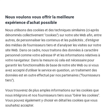
Passer
Passer
au
à
contenu
la
navigation
Nous voulons vous offrir la meilleure
expérience d'achat possible
Nous utilisons des cookies et des techniques similaires (ci-après
Page d'Accueil
Papier, enveloppes & emballage
Papier et étiquettes
Étiq
dénommés collectivement "cookies") sur notre site Web afin, entre
autres, de personnaliser les contenus et les publicités ; d'intégrer
Étiquettes Avery 6124 adhésif A4 Blanc 105 x 148 mm
des médias de fournisseurs tiers et d'analyser les visites sur notre
10 Feuilles de 4 Étiquettes
site Web. Dans ce cadre, nous traitons des données à caractère
personnel comme votre adresse IP et les informations relatives à
votre navigateur. Dans la mesure où cela est nécessaire pour
Marque :
Avery
Viking N°.
1150308
garantir les fonctionnalités de base de notre site Web ou si vous
avez accepté d'utiliser le service en question, un traitement des
données est en outre effectué par nos partenaires ("fournisseurs
Responsable
tiers").
Vous trouverez de plus amples informations sur les cookies que
nous intégrons et nos fournisseurs tiers sous "Gérer les cookies".
Vous pouvez également y choisir en détail les cookies que vous
souhaitez accepter.