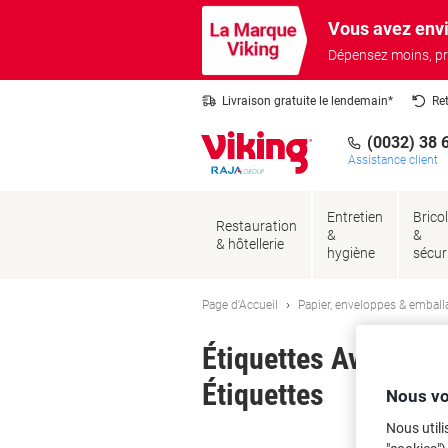
Passer
Passer
Vous avez envi
au
à
contenu
la
Dépensez moins, pr
navigation
Livraison gratuite le lendemain*
Re
(0032) 38 
Assistance client
Entretien
Brico
Restauration
&
&
& hôtellerie
hygiène
sécur
Page d'Accueil
Papier, enveloppes & emball
Étiquettes Avery 61
Étiquettes
Nous vo
Nous utili
Ma