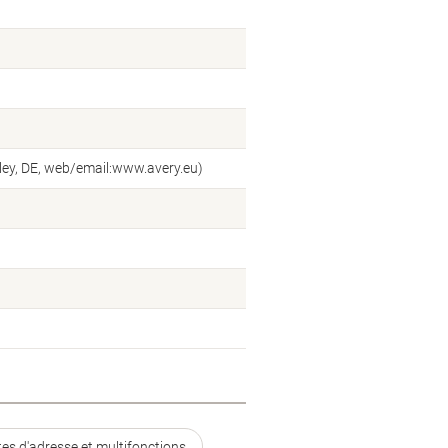
ey, DE, web/email:www.avery.eu)
tes d'adresse et multifonctions