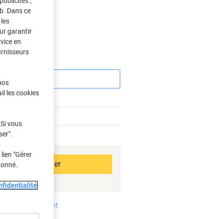
ublicités ;
eb. Dans ce
les
ur garantir
rvice en
urnisseurs
Économies
nos
il les cookies
 Si vous
ser".
bles
lien "Gérer
Ajouter au panier
donné.
fidentialité
oyens de paiement