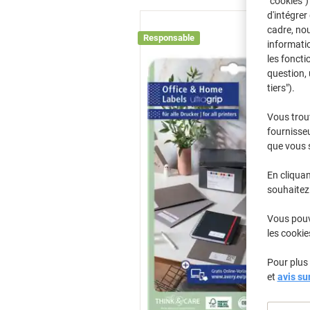
"cookies")
d'intégrer
cadre, no
Responsable
informatio
les foncti
question, 
tiers").
Vous trou
fournisseu
que vous 
En cliquan
souhaitez 
Vous pouve
les cookie
Pour plus 
et
avis su