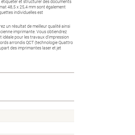
z étiqueter et structurer des documents
format 48,5 x 25,4 mm sont également
uettes individuelles est
ez un résultat de meilleur qualité ainsi
ncienne imprimante. Vous obtiendrez
t idéale pour les travaux d'impression
4 bords arrondis QCT (technologie Quattro
upart des imprimantes laser et jet