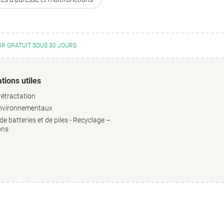
R GRATUIT SOUS 30 JOURS
tions utiles
rétractation
environnementaux
e batteries et de piles - Recyclage –
ons