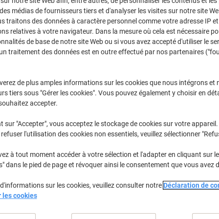
 sur notre site Web afin, entre autres, de personnaliser les contenus et les p
Achetez Plus,
Dépensez Moins
 des médias de fournisseurs tiers et d'analyser les visites sur notre site W
€7,79
Paquet
us traitons des données à caractère personnel comme votre adresse IP et 
À partir de 5 Paquets
ns relatives à votre navigateur. Dans la mesure où cela est nécessaire po
€9,11 TVA incl.
onnalités de base de notre site Web ou si vous avez accepté d'utiliser le se
un traitement des données est en outre effectué par nos partenaires ("fo
Quantité
TVA excl.
Paquets
1-2
€8,79
verez de plus amples informations sur les cookies que nous intégrons et 
rs tiers sous "Gérer les cookies". Vous pouvez également y choisir en déta
Paquets
3-4
€8,29
-5%
souhaitez accepter.
Paquets
5+
€7,79
-11%
t sur "Accepter", vous acceptez le stockage de cookies sur votre appareil.
refuser l'utilisation des cookies non essentiels, veuillez sélectionner "Refu
En stock
Livraison 1-2 jours ouvra
z à tout moment accéder à votre sélection et l'adapter en cliquant sur le 
Quantité
s" dans le pied de page et révoquer ainsi le consentement que vous avez 
Ajouter à une liste
d'informations sur les cookies, veuillez consulter notre
Déclaration de con
r les cookies
Informations de livraison
M