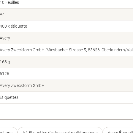
10 Feuilles
A4
400 x étiquette
Avery
Avery Zweckform GmbH (Miesbacher Strasse 5, 83626, Oberlaindern/Vall
163 g
6126
Avery Zweckform GmbH
Étiquettes
nctions
A4 Étiquettes d'adresse et multifonctions
Avery Étiquet