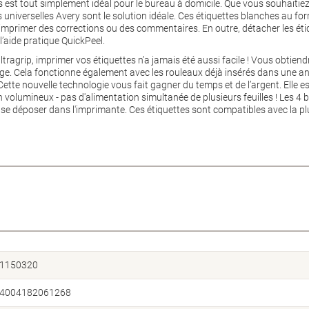
es est tout simplement idéal pour le bureau à domicile. Que vous souhaitie
s universelles Avery sont le solution idéale. Ces étiquettes blanches au 
, imprimer des corrections ou des commentaires. En outre, détacher les étiq
l’aide pratique QuickPeel.
tragrip, imprimer vos étiquettes n’a jamais été aussi facile ! Vous obtiendr
ge. Cela fonctionne également avec les rouleaux déjà insérés dans une a
ette nouvelle technologie vous fait gagner du temps et de l’argent. Elle es
on volumineux - pas d'alimentation simultanée de plusieurs feuilles ! Les 
se déposer dans l'imprimante. Ces étiquettes sont compatibles avec la pl
1150320
4004182061268