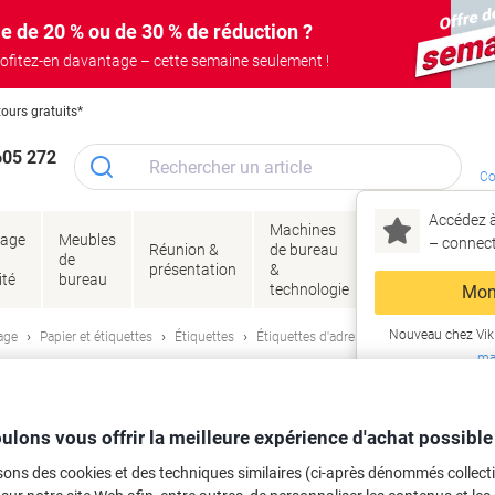
e de 20 % ou de 30 % de réduction ?
ofitez-en davantage – cette semaine seulement !
tours gratuits*
605 272
Co
Accédez à
Machines
Papie
lage
Meubles
Encres
– connec
Réunion &
de bureau
enve
de
&
présentation
&
&
ité
bureau
toner
technologie
emba
Mon
Nouveau chez Vik
age
Papier et étiquettes
Étiquettes
Étiquettes d'adresse et multifonctions
ma
26 adhésif A4 Blanc 48.5 x 25.4 mm 1
ulons vous offrir la meilleure expérience d'achat possible
sons des cookies et des techniques similaires (ci-après dénommés collec
rque :
Avery
Viking N°.
1150320