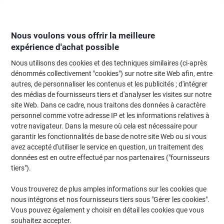
Passer
Passer
au
à
contenu
la
navigation
Nous voulons vous offrir la meilleure
expérience d'achat possible
Nous utilisons des cookies et des techniques similaires (ci-après
Page d'Accueil
Classement et archivage
Classeurs et dossiers
Classeur
dénommés collectivement "cookies") sur notre site Web afin, entre
autres, de personnaliser les contenus et les publicités ; d'intégrer
Étiquette Avery À insérer Étroit C32266-10 A4 30 x 190
des médias de fournisseurs tiers et d'analyser les visites sur notre
mm Blanc 10 Feuilles de 9 Étiquettes
site Web. Dans ce cadre, nous traitons des données à caractère
personnel comme votre adresse IP et les informations relatives à
votre navigateur. Dans la mesure où cela est nécessaire pour
Marque :
Avery
Viking N°.
1150285
garantir les fonctionnalités de base de notre site Web ou si vous
avez accepté d'utiliser le service en question, un traitement des
données est en outre effectué par nos partenaires ("fournisseurs
Responsable
tiers").
Vous trouverez de plus amples informations sur les cookies que
nous intégrons et nos fournisseurs tiers sous "Gérer les cookies".
Vous pouvez également y choisir en détail les cookies que vous
souhaitez accepter.