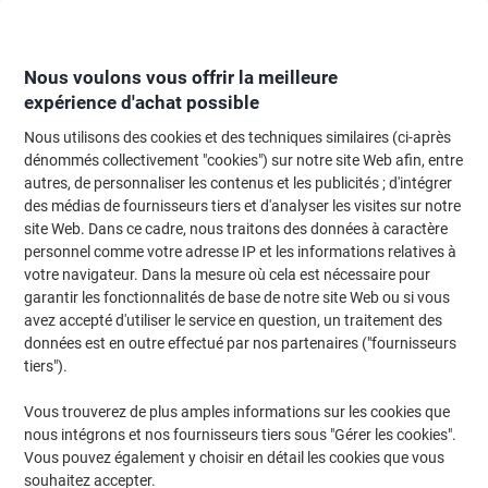
Passer
Passer
au
à
contenu
la
navigation
Nous voulons vous offrir la meilleure
expérience d'achat possible
Nous utilisons des cookies et des techniques similaires (ci-après
Page d'Accueil
Classement et archivage
Classeurs et dossiers
Classeur
dénommés collectivement "cookies") sur notre site Web afin, entre
autres, de personnaliser les contenus et les publicités ; d'intégrer
Étiquette Avery À insérer Large C32267-10 A4 54 x 190
des médias de fournisseurs tiers et d'analyser les visites sur notre
mm Blanc 10 Feuilles de 5 Étiquettes
site Web. Dans ce cadre, nous traitons des données à caractère
personnel comme votre adresse IP et les informations relatives à
votre navigateur. Dans la mesure où cela est nécessaire pour
Marque :
Avery
Viking N°.
1150286
garantir les fonctionnalités de base de notre site Web ou si vous
avez accepté d'utiliser le service en question, un traitement des
données est en outre effectué par nos partenaires ("fournisseurs
Responsable
tiers").
Vous trouverez de plus amples informations sur les cookies que
nous intégrons et nos fournisseurs tiers sous "Gérer les cookies".
Vous pouvez également y choisir en détail les cookies que vous
souhaitez accepter.