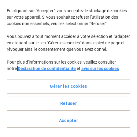
En cliquant sur "Accepter", vous acceptez le stockage de cookies
sur votre appareil. Si vous souhaitez refuser l'utilisation des
cookies non essentiels, veuillez sélectionner "Refuser".
Vous pouvez à tout moment accéder à votre sélection et l'adapter
en cliquant sur le lien "Gérer les cookies" dans le pied de page et
révoquer ainsi le consentement que vous avez donné.
Pour plus d'informations sur les cookies, veuillez consulter
notre
Déclaration de confidentialité
et
avis sur les cookies
Gérer les cookies
Refuser
Des étiquettes passe-partout en volume
Une référence sur une affiche ou des plans, la taille sur un T-shirt..
Accepter
Pour imprimer en volume des étiquettes fonctionnelles qui
respectent le design de vos produits, choisissez un support discret
et facile à imprimer.