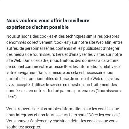
Passer
Passer
au
à
contenu
la
navigation
Nous voulons vous offrir la meilleure
expérience d'achat possible
Nous utilisons des cookies et des techniques similaires (ci-après
Page d'Accueil
Papier, enveloppes & emballage
Papier et étiquettes
Étiq
dénommés collectivement "cookies") sur notre site Web afin, entre
autres, de personnaliser les contenus et les publicités ; d'intégrer
Étiquettes d'adresse Ultragrip Avery L7161-100 Adhésif
des médias de fournisseurs tiers et d'analyser les visites sur notre
A4 Blanc 63.5 x 46.6 mm 100 Feuilles de 18 Étiquettes
site Web. Dans ce cadre, nous traitons des données à caractère
personnel comme votre adresse IP et les informations relatives à
votre navigateur. Dans la mesure où cela est nécessaire pour
Marque :
Avery
Viking N°.
L7161
garantir les fonctionnalités de base de notre site Web ou si vous
avez accepté d'utiliser le service en question, un traitement des
données est en outre effectué par nos partenaires ("fournisseurs
Responsable
tiers").
Vous trouverez de plus amples informations sur les cookies que
nous intégrons et nos fournisseurs tiers sous "Gérer les cookies".
Vous pouvez également y choisir en détail les cookies que vous
souhaitez accepter.