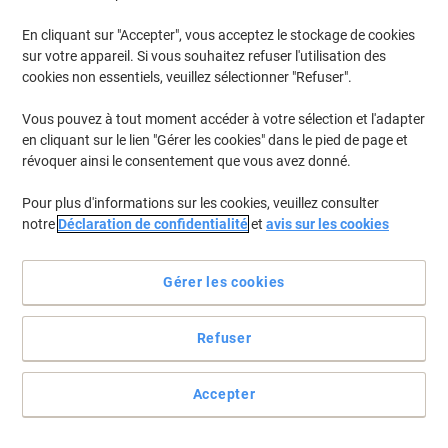
En cliquant sur "Accepter", vous acceptez le stockage de cookies
sur votre appareil. Si vous souhaitez refuser l'utilisation des
cookies non essentiels, veuillez sélectionner "Refuser".
Vous pouvez à tout moment accéder à votre sélection et l'adapter
en cliquant sur le lien "Gérer les cookies" dans le pied de page et
révoquer ainsi le consentement que vous avez donné.
Pour plus d'informations sur les cookies, veuillez consulter
notre
Déclaration de confidentialité
et
avis sur les cookies
Gérer les cookies
Refuser
Des étiquettes passe-partout en volume
Une référence sur une affiche ou des plans, la taille sur un T-shirt..
Accepter
Pour imprimer en volume des étiquettes fonctionnelles qui
respectent le design de vos produits, choisissez un support discret
et facile à imprimer.