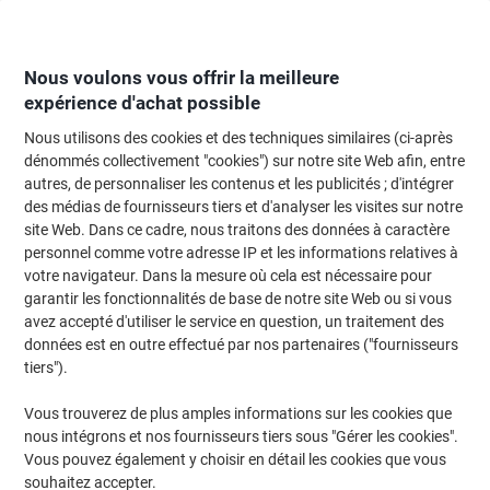
Passer
Passer
au
à
contenu
la
navigation
Nous voulons vous offrir la meilleure
expérience d'achat possible
Nous utilisons des cookies et des techniques similaires (ci-après
Page d'Accueil
Papier, enveloppes & emballage
Papier et étiquettes
Étiq
dénommés collectivement "cookies") sur notre site Web afin, entre
autres, de personnaliser les contenus et les publicités ; d'intégrer
Étiquettes d'adresse Ultragrip Avery L7162-100 Adhésif
des médias de fournisseurs tiers et d'analyser les visites sur notre
A4 Blanc 99.1 x 33.9 mm 100 Feuilles de 16 Étiquettes
site Web. Dans ce cadre, nous traitons des données à caractère
personnel comme votre adresse IP et les informations relatives à
votre navigateur. Dans la mesure où cela est nécessaire pour
Marque :
Avery
Viking N°.
L7162
garantir les fonctionnalités de base de notre site Web ou si vous
avez accepté d'utiliser le service en question, un traitement des
données est en outre effectué par nos partenaires ("fournisseurs
Responsable
tiers").
Vous trouverez de plus amples informations sur les cookies que
nous intégrons et nos fournisseurs tiers sous "Gérer les cookies".
Vous pouvez également y choisir en détail les cookies que vous
souhaitez accepter.