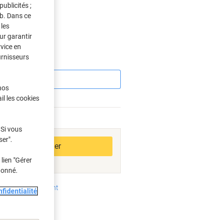
ublicités ;
eb. Dans ce
les
s
ur garantir
rvice en
urnisseurs
Économies
nos
il les cookies
bles
 Si vous
ser".
Ajouter au panier
lien "Gérer
donné.
oyens de paiement
fidentialité