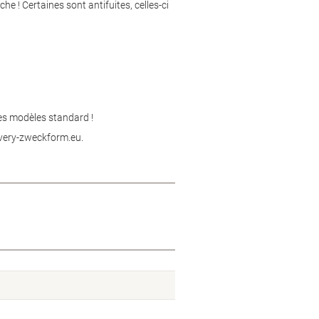
he ! Certaines sont antifuites, celles-ci
des modèles standard !
avery-zweckform.eu.