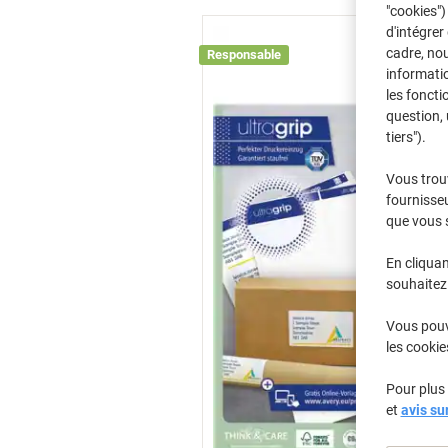
"cookies")
d'intégrer
cadre, no
Responsable
informatio
les foncti
question, 
tiers").
Vous trou
fournisseu
que vous 
En cliquan
souhaitez 
Vous pouve
les cookie
Pour plus 
et
avis su