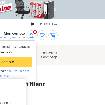
Close
Prix excl. TVA.
Mon compte
nnexion/Inscription
 vos offres exclusives
r,
tez‑vous
loppes
Fournitures
Classement
de bureau
& archivage
llage
 compte
ing ?
Inscrivez-vous dès
intenant
 x 99,1 mm Blanc
tivement