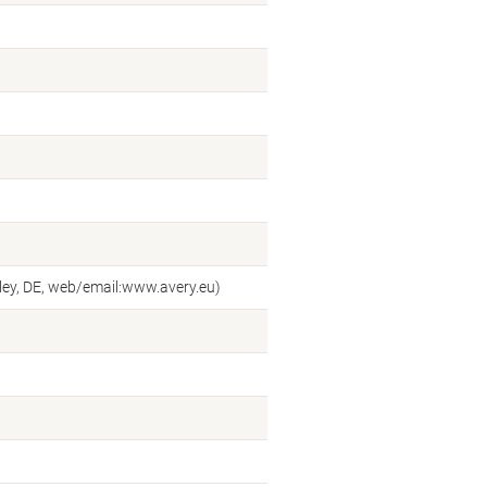
ey, DE, web/email:www.avery.eu)