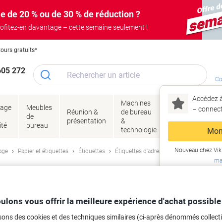
e de 20 % ou de 30 % de réduction ?
ofitez-en davantage – cette semaine seulement !
tours gratuits*
605 272
Co
Accédez à
Machines
Papie
lage
Meubles
Encres
– connec
Réunion &
de bureau
enve
de
&
présentation
&
&
ité
bureau
toner
technologie
emba
Mon
Nouveau chez Vik
age
Papier et étiquettes
Étiquettes
Étiquettes d'adresse et multifonctions
ma
e Avery L7169-100 Autocollantes 139
iquettes
ulons vous offrir la meilleure expérience d'achat possible
rque :
Avery
Viking N°.
L7169
sons des cookies et des techniques similaires (ci-après dénommés collec