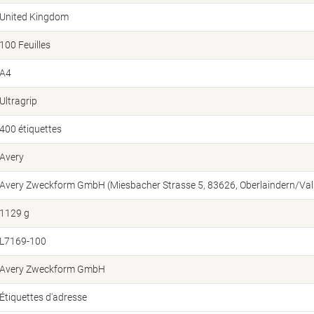
United Kingdom
100 Feuilles
A4
Ultragrip
400 étiquettes
Avery
Avery Zweckform GmbH (Miesbacher Strasse 5, 83626, Oberlaindern/Vall
1129 g
L7169-100
Avery Zweckform GmbH
Étiquettes d'adresse