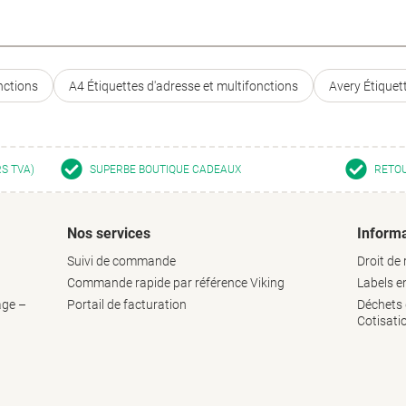
nctions
A4 Étiquettes d'adresse et multifonctions
Avery Étiquet
RS TVA)
SUPERBE BOUTIQUE CADEAUX
RETOU
Nos services
Informa
Suivi de commande
Droit de 
Commande rapide par référence Viking
Labels 
age –
Portail de facturation
Déchets d
Cotisati