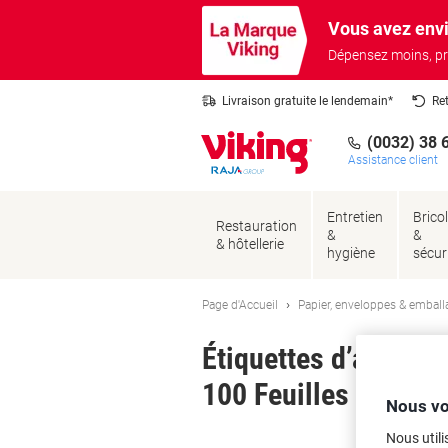
Passer
Passer
Vous avez envi
au
à
contenu
la
Dépensez moins, pr
navigation
Livraison gratuite le lendemain*
Re
(0032) 38 
Assistance client
Entretien
Brico
Restauration
&
&
& hôtellerie
hygiène
sécur
Page d'Accueil
Papier, enveloppes & emball
Étiquettes d’adress
100 Feuilles de 4 Ét
Nous vo
Ma
Nous utili