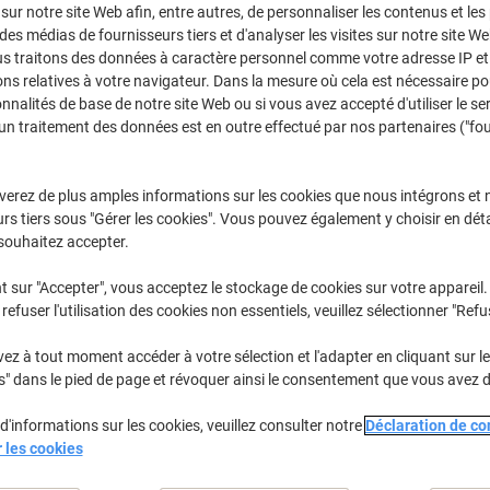
 sur notre site Web afin, entre autres, de personnaliser les contenus et les p
Achetez Plus,
Dépensez Moins
 des médias de fournisseurs tiers et d'analyser les visites sur notre site W
€44,39
Paquet
us traitons des données à caractère personnel comme votre adresse IP et 
À partir de 3 Paquet
ns relatives à votre navigateur. Dans la mesure où cela est nécessaire po
€51,94 TVA incl.
onnalités de base de notre site Web ou si vous avez accepté d'utiliser le se
un traitement des données est en outre effectué par nos partenaires ("fo
Quantité
TVA excl.
Paquets
1-2
€45,89
verez de plus amples informations sur les cookies que nous intégrons et 
Paquets
3+
€44,39
-3%
rs tiers sous "Gérer les cookies". Vous pouvez également y choisir en déta
souhaitez accepter.
En stock
Livraison 2-3 jours ouvra
t sur "Accepter", vous acceptez le stockage de cookies sur votre appareil.
refuser l'utilisation des cookies non essentiels, veuillez sélectionner "Refu
Quantité
z à tout moment accéder à votre sélection et l'adapter en cliquant sur le 
Ajouter à une liste
s" dans le pied de page et révoquer ainsi le consentement que vous avez 
Informations de livraison
M
d'informations sur les cookies, veuillez consulter notre
Déclaration de con
r les cookies
Spécifications clés