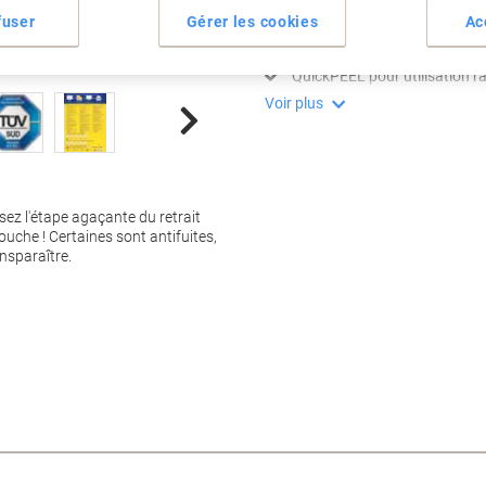
Étiquettes opaques ultra bla
fuser
Gérer les cookies
Ac
Recouvrent parfaitement anc
Format grande taille 139 x 
QuickPEEL pour utilisation r
Voir plus
sez l'étape agaçante du retrait
couche ! Certaines sont antifuites,
ansparaître.