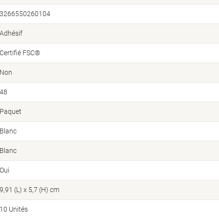
3266550260104
Adhésif
Certifié FSC®
Non
48
Paquet
Blanc
Blanc
Oui
9,91 (L) x 5,7 (H) cm
10 Unités