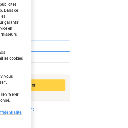
ublicités ;
eb. Dans ce
s
les
ur garantir
rvice en
urnisseurs
Économies
nos
il les cookies
bles
 Si vous
ser".
Ajouter au panier
lien "Gérer
donné.
oyens de paiement
fidentialité