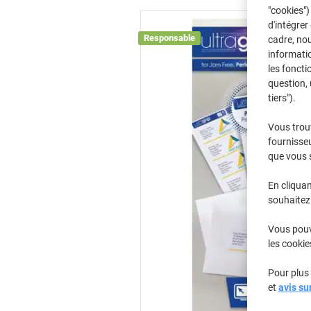
"cookies")
d'intégrer
Responsable
cadre, no
informatio
les foncti
question, 
tiers").
Vous trou
fournisseu
que vous 
En cliquan
souhaitez 
Vous pouve
les cookie
Pour plus 
et
avis su