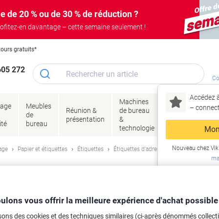
e de 20 % ou de 30 % de réduction ?
ofitez-en davantage – cette semaine seulement !
tours gratuits*
605 272
Co
Accédez à
Machines
Papie
lage
Meubles
Encres
– connec
Réunion &
de bureau
enve
de
&
présentation
&
&
ité
bureau
toner
technologie
emba
Mon
Nouveau chez Vik
age
Papier et étiquettes
Étiquettes
Étiquettes d'adresse et multifonctions
ma
e Ultragrip Avery L7173-100 Adhésif A
10 Étiquettes
ulons vous offrir la meilleure expérience d'achat possible
rque :
Avery
Viking N°.
L7173
sons des cookies et des techniques similaires (ci-après dénommés collec