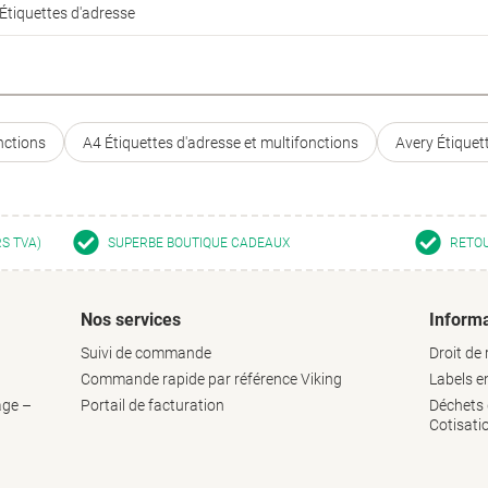
Étiquettes d'adresse
nctions
A4 Étiquettes d'adresse et multifonctions
Avery Étiquet
RS TVA)
SUPERBE BOUTIQUE CADEAUX
RETOU
Nos services
Informa
Suivi de commande
Droit de 
Commande rapide par référence Viking
Labels 
age –
Portail de facturation
Déchets d
Cotisati