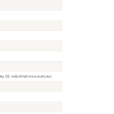
ey, DE, web/email:www.avery.eu)