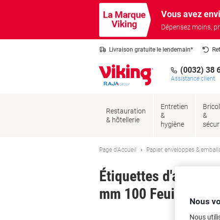
Passer
Passer
Vous avez envi
au
à
contenu
la
Dépensez moins, pr
navigation
Livraison gratuite le lendemain*
Re
(0032) 38 
Assistance client
Entretien
Brico
Restauration
&
&
& hôtellerie
hygiène
sécur
Page d'Accueil
Papier, enveloppes & emball
Étiquettes d'adress
mm 100 Feuilles de 
Nous vo
Ma
Nous utili