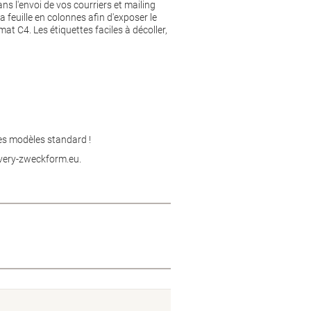
ns l'envoi de vos courriers et mailing
la feuille en colonnes afin d'exposer le
at C4. Les étiquettes faciles à décoller,
des modèles standard !
avery-zweckform.eu.