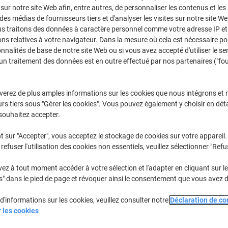
 sur notre site Web afin, entre autres, de personnaliser les contenus et les p
Achetez Plus,
Dépensez Moins
 des médias de fournisseurs tiers et d'analyser les visites sur notre site W
€47,49
Paquet
À partir de 3 Paquet
us traitons des données à caractère personnel comme votre adresse IP et 
€55,56 TVA incl.
ns relatives à votre navigateur. Dans la mesure où cela est nécessaire po
onnalités de base de notre site Web ou si vous avez accepté d'utiliser le se
un traitement des données est en outre effectué par nos partenaires ("fo
Quantité
TVA excl.
Paquets
1-2
€48,99
verez de plus amples informations sur les cookies que nous intégrons et 
Paquets
3+
€47,49
-3%
rs tiers sous "Gérer les cookies". Vous pouvez également y choisir en déta
souhaitez accepter.
En stock
Livraison 1-2 jours ouvra
t sur "Accepter", vous acceptez le stockage de cookies sur votre appareil.
Quantité
refuser l'utilisation des cookies non essentiels, veuillez sélectionner "Refu
Ajouter à une liste
z à tout moment accéder à votre sélection et l'adapter en cliquant sur le 
s" dans le pied de page et révoquer ainsi le consentement que vous avez 
Informations de livraison
M
d'informations sur les cookies, veuillez consulter notre
Déclaration de con
r les cookies
Spécifications clés