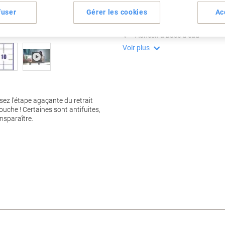
Technologie "Facile à décoller
fuser
Gérer les cookies
Ac
Recouvre les anciens textes
Parfaites pour enveloppes C
Adhésif à base d’eau
Voir plus
sez l'étape agaçante du retrait
couche ! Certaines sont antifuites,
ansparaître.