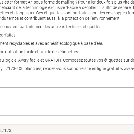
sletter format A4 sous forme de mailing ? Pour aller deux fois plus vite da
ficiant de la technologie exclusive "Facile à décoller". Il suffit de séparer 
uettes et d'appliquer. Ces étiquettes sont parfaites pour les enveloppes form
 du temps et contribuent aussi à la protection de l'environnement.
ecouvrent parfaitement les anciens textes et étiquettes.
parfaites.
ement recyclables et avec adhésif écologique à base d’eau.
utilisation facile et rapide des étiquettes.
au logiciel Avery facile et GRATUIT. Composez toutes vos étiquettes sur 
ry L7173-100 blanches, rendez-vous sur notre site en ligne gratuit www.
L7173