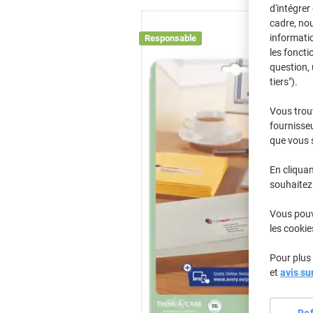
d'intégrer
cadre, no
informatio
Responsable
les foncti
question, 
tiers").
Vous trou
fournisseu
que vous 
En cliquan
souhaitez 
Vous pouve
les cookie
Pour plus 
et
avis su
Re