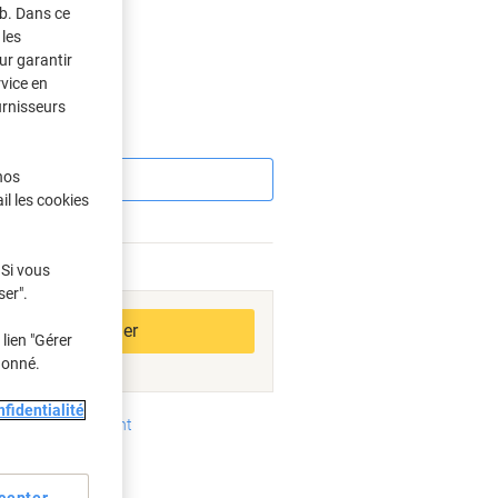
eb. Dans ce
les
s
ur garantir
rvice en
urnisseurs
Économies
nos
il les cookies
 Si vous
bles
ser".
Ajouter au panier
lien "Gérer
donné.
fidentialité
oyens de paiement
cepter