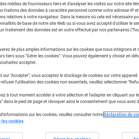
 des médias de fournisseurs tiers et d'analyser les visites sur notre site W
Achetez Plus,
Dépensez Moins
us traitons des données à caractère personnel comme votre adresse IP et 
€44,39
Paquet
À partir de 3 Paquet
ns relatives à votre navigateur. Dans la mesure où cela est nécessaire po
onnalités de base de notre site Web ou si vous avez accepté d'utiliser le se
€51,94 TVA incl.
un traitement des données est en outre effectué par nos partenaires ("fo
Quantité
TVA excl.
verez de plus amples informations sur les cookies que nous intégrons et 
Paquets
1-2
€46,39
rs tiers sous "Gérer les cookies". Vous pouvez également y choisir en déta
Paquets
3+
€44,39
-4%
souhaitez accepter.
t sur "Accepter", vous acceptez le stockage de cookies sur votre appareil.
En stock
Livraison 1-2 jours ouvra
refuser l'utilisation des cookies non essentiels, veuillez sélectionner "Refu
Quantité
z à tout moment accéder à votre sélection et l'adapter en cliquant sur le 
s" dans le pied de page et révoquer ainsi le consentement que vous avez 
Ajouter à une liste
d'informations sur les cookies, veuillez consulter notre
Déclaration de con
Informations de livraison
M
r les cookies
Spécifications clés
fuser
Gérer les cookies
Ac