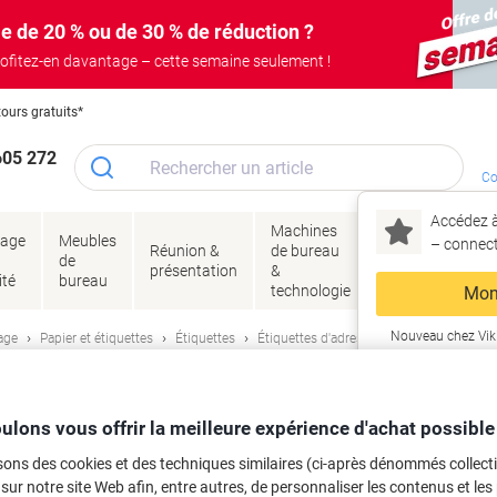
e de 20 % ou de 30 % de réduction ?
ofitez-en davantage – cette semaine seulement !
tours gratuits*
605 272
Co
Accédez à
Machines
Papie
lage
Meubles
Encres
– connec
Réunion &
de bureau
enve
de
&
présentation
&
&
ité
bureau
toner
technologie
emba
Mon
Nouveau chez Vik
age
Papier et étiquettes
Étiquettes
Étiquettes d'adresse et multifonctions
ma
e Résistant à l'eau Avery L7551-25 Ad
ulons vous offrir la meilleure expérience d'achat possible
uilles de 65 Étiquettes
sons des cookies et des techniques similaires (ci-après dénommés collec
rque :
Avery
Viking N°.
L7551
 sur notre site Web afin, entre autres, de personnaliser les contenus et les p