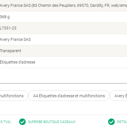
Avery France SAS (83 Chemin des Peupliers, 69570, Dardilly, FR, web/ema
368 g
L7551-25
Avery France SAS
Transparent
Étiquettes d'adresse
multifonctions
A4 Étiquettes d'adresse et multifonctions
Avery É
RS TVA)
SUPERBE BOUTIQUE CADEAUX
RETOU