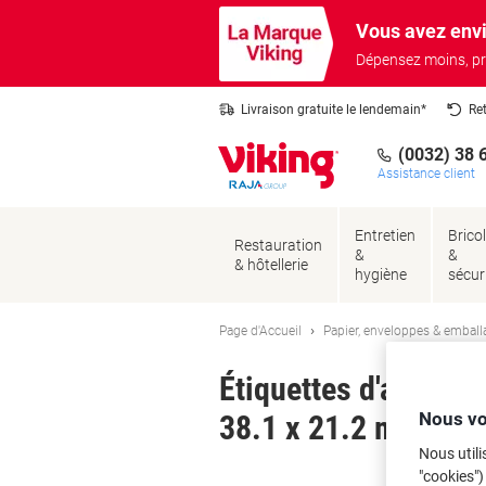
Passer
Passer
Vous avez envi
au
à
contenu
la
Dépensez moins, pr
navigation
Livraison gratuite le lendemain*
Re
(0032) 38 
Assistance client
Entretien
Brico
Restauration
&
&
& hôtellerie
hygiène
sécur
Page d'Accueil
Papier, enveloppes & emball
Étiquettes d'adress
Nous vo
38.1 x 21.2 mm 25 Fe
Nous utili
Ma
"cookies")