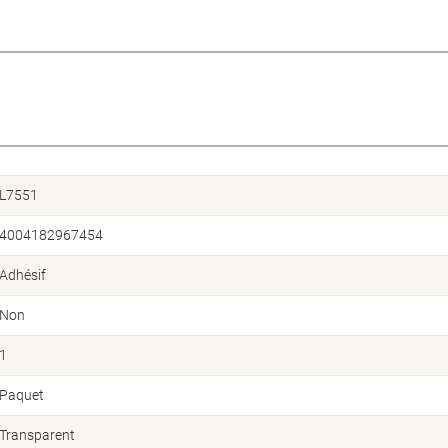
L7551
4004182967454
Adhésif
Non
1
Paquet
Transparent