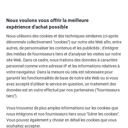
Passer
Passer
au
à
contenu
la
navigation
Nous voulons vous offrir la meilleure
expérience d'achat possible
Nous utilisons des cookies et des techniques similaires (ci-après
Page d'Accueil
Papier, enveloppes & emballage
Papier et étiquettes
Étiq
dénommés collectivement "cookies") sur notre site Web afin, entre
autres, de personnaliser les contenus et les publicités ; d'intégrer
Étiquettes d'adresse Avery LR7163-100 Adhésif A4
des médias de fournisseurs tiers et d'analyser les visites sur notre
Blanc 99.1 x 38.1 mm 100% Recyclé 100 Feuilles de 14
site Web. Dans ce cadre, nous traitons des données à caractère
Étiquettes
personnel comme votre adresse IP et les informations relatives à
votre navigateur. Dans la mesure où cela est nécessaire pour
garantir les fonctionnalités de base de notre site Web ou si vous
Marque :
Avery
Viking N°.
1998488
avez accepté d'utiliser le service en question, un traitement des
données est en outre effectué par nos partenaires ("fournisseurs
tiers").
Responsable
Vous trouverez de plus amples informations sur les cookies que
nous intégrons et nos fournisseurs tiers sous "Gérer les cookies".
Vous pouvez également y choisir en détail les cookies que vous
souhaitez accepter.