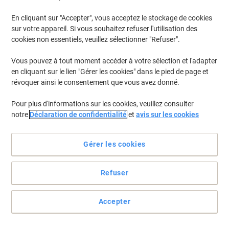
En cliquant sur "Accepter", vous acceptez le stockage de cookies
sur votre appareil. Si vous souhaitez refuser l'utilisation des
cookies non essentiels, veuillez sélectionner "Refuser".
Vous pouvez à tout moment accéder à votre sélection et l'adapter
en cliquant sur le lien "Gérer les cookies" dans le pied de page et
révoquer ainsi le consentement que vous avez donné.
Pour plus d'informations sur les cookies, veuillez consulter
notre
Déclaration de confidentialité
et
avis sur les cookies
Gérer les cookies
Refuser
Les étiquettes d'adresse Avery facilitent l'envoi postal quotidien
Accepter
L'étiquette d'adresse Avery LR7163-100 en papier format A4 offre
une adhérence fiable et un pelage rapide pour des impressions
nettes.