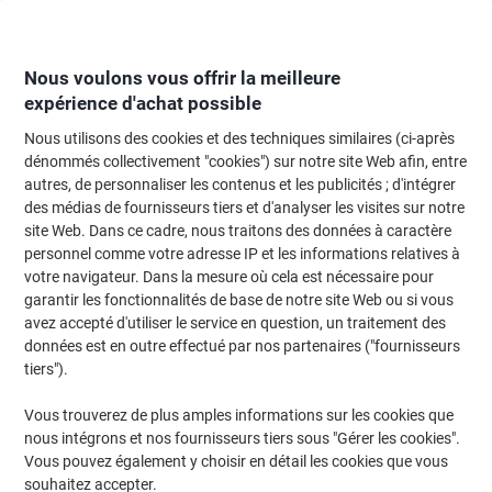
Passer
Passer
au
à
contenu
la
navigation
Nous voulons vous offrir la meilleure
expérience d'achat possible
Nous utilisons des cookies et des techniques similaires (ci-après
Page d'Accueil
Papier, enveloppes & emballage
Emballage et envoi
Four
dénommés collectivement "cookies") sur notre site Web afin, entre
autres, de personnaliser les contenus et les publicités ; d'intégrer
Étiquettes d'affranchissement bpost Bpack Extra weight
des médias de fournisseurs tiers et d'analyser les visites sur notre
5 Unités
site Web. Dans ce cadre, nous traitons des données à caractère
personnel comme votre adresse IP et les informations relatives à
votre navigateur. Dans la mesure où cela est nécessaire pour
Marque :
bpost
Viking N°.
2073906
garantir les fonctionnalités de base de notre site Web ou si vous
avez accepté d'utiliser le service en question, un traitement des
données est en outre effectué par nos partenaires ("fournisseurs
tiers").
Vous trouverez de plus amples informations sur les cookies que
nous intégrons et nos fournisseurs tiers sous "Gérer les cookies".
Vous pouvez également y choisir en détail les cookies que vous
souhaitez accepter.