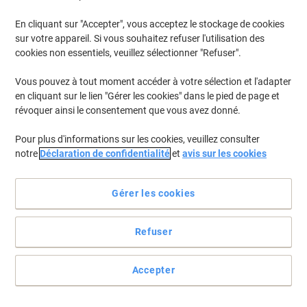
En cliquant sur "Accepter", vous acceptez le stockage de cookies
sur votre appareil. Si vous souhaitez refuser l'utilisation des
cookies non essentiels, veuillez sélectionner "Refuser".
Vous pouvez à tout moment accéder à votre sélection et l'adapter
en cliquant sur le lien "Gérer les cookies" dans le pied de page et
révoquer ainsi le consentement que vous avez donné.
Pour plus d'informations sur les cookies, veuillez consulter
notre
Déclaration de confidentialité
et
avis sur les cookies
Rien de plus simple!
Gérer les cookies
Ces étiquettes prépayées servent de moyen d'affranchissement
(plus besoin de timbres) pour les colis au-dessus de 2 kg. Elles se
Refuser
composent de deux parties. La première doit être collée sur le
paquet et la deuxième est conservée par l'expéditeur. Cette
deuxième partie comporte le code-barres de votre envoi et vous
Accepter
permet de tracer votre paquet sur Internet. Quantité: 10.
Voir toute la description